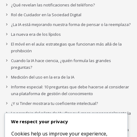
¿Qué revelan las notificaciones del teléfono?
Rol de Cuidador en la Sociedad Digital
¿La IA está mejorando nuestra forma de pensar o la reemplaza?
La nueva era de los lípidos
El móvil en el aula: estrategias que funcionan más allá de la
prohibición
Cuando la IA hace ciencia, ¿quién formula las grandes
preguntas?
Medición del uso en la era de la IA
Informe especial: 10 preguntas que debe hacerse al considerar
una plataforma de gestión del conocimiento
¿Y si Tinder mostrara tu coeficiente intelectual?
La paradoja del piloto de IA: ¿Por qué crece exponencialmente la
complejidad de la IA empresarial?
We respect your privacy
Los organigramas de marketing se crearon para los canales. La
Cookies help us improve your experience,
IA acaba de dejarlos obsoletos.