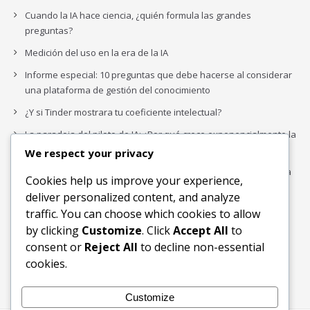
Cuando la IA hace ciencia, ¿quién formula las grandes
preguntas?
Medición del uso en la era de la IA
Informe especial: 10 preguntas que debe hacerse al considerar
una plataforma de gestión del conocimiento
¿Y si Tinder mostrara tu coeficiente intelectual?
La paradoja del piloto de IA: ¿Por qué crece exponencialmente la
complejidad de la IA empresarial?
We respect your privacy
Los organigramas de marketing se crearon para los canales. La
Cookies help us improve your experience,
IA acaba de dejarlos obsoletos.
deliver personalized content, and analyze
traffic. You can choose which cookies to allow
by clicking
Customize
. Click
Accept All
to
Buscar
consent or
Reject All
to decline non-essential
Buscar
cookies.
Customize