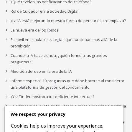
¿Qué revelan las notificaciones del teléfono?
Rol de Cuidador en la Sociedad Digital
¿La IA está mejorando nuestra forma de pensar o la reemplaza?
La nueva era de los lípidos
El móvil en el aula: estrategias que funcionan más allá de la
prohibición
Cuando la IA hace ciencia, ¿quién formula las grandes
preguntas?
Medición del uso en la era de la IA
Informe especial: 10 preguntas que debe hacerse al considerar
una plataforma de gestión del conocimiento
¿Y si Tinder mostrara tu coeficiente intelectual?
La paradoja del piloto de IA: ¿Por qué crece exponencialmente la
complejidad de la IA empresarial?
We respect your privacy
Los organigramas de marketing se crearon para los canales. La
Cookies help us improve your experience,
IA acaba de dejarlos obsoletos.