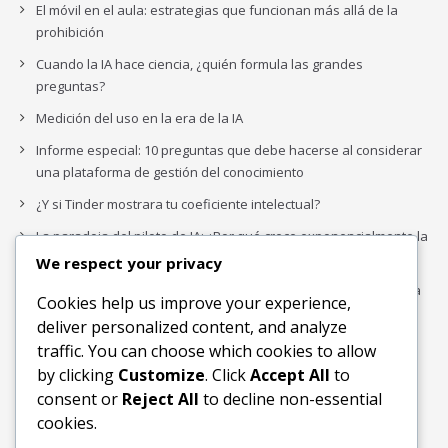
El móvil en el aula: estrategias que funcionan más allá de la
prohibición
Cuando la IA hace ciencia, ¿quién formula las grandes
preguntas?
Medición del uso en la era de la IA
Informe especial: 10 preguntas que debe hacerse al considerar
una plataforma de gestión del conocimiento
¿Y si Tinder mostrara tu coeficiente intelectual?
La paradoja del piloto de IA: ¿Por qué crece exponencialmente la
complejidad de la IA empresarial?
We respect your privacy
Los organigramas de marketing se crearon para los canales. La
Cookies help us improve your experience,
IA acaba de dejarlos obsoletos.
deliver personalized content, and analyze
traffic. You can choose which cookies to allow
by clicking
Customize
. Click
Accept All
to
Buscar
consent or
Reject All
to decline non-essential
Buscar
cookies.