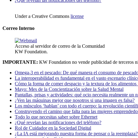
¿Qué revelan las notificaciones del teléfono?
Under a Creative Commons
license
Correo Interno
Acceso al servidor de correo de la Comunidad
KW Foundation.
IMPORTANTE:
KW Foundation no vende publicidad de terceros ni
Omega-3 en el pescado: De qué manera el consumo de pescado
La interoperabilidad es fundamental en el vasto escenario clínic
Cómo la forma de comer despacio y la textura de los alimentos i
Mayo: Mes de la Concientización sobre la Salud Mental
Pantallas, prisas y actividades: qué ocio necesita realmente un 
¿Ven las máquinas mejor que nosotros si una imagen es falsa?
Los músculos ‘hablan’ con todo el cuerpo: la revolución científi
Construyendo el camino que falta para las mujeres emprendedor
Todo lo que necesitas saber sobre Ethernet
¿Qué revelan las notificaciones del teléfono?
Rol de Cuidador en la Sociedad Digital
¿La IA está mejorando nuestra forma de pensar o la reemplaza?