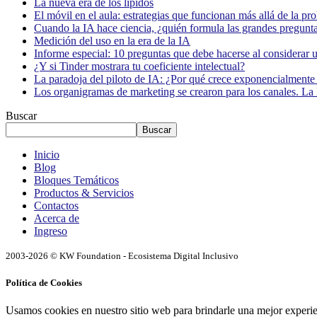
La nueva era de los lípidos
El móvil en el aula: estrategias que funcionan más allá de la pr
Cuando la IA hace ciencia, ¿quién formula las grandes pregunt
Medición del uso en la era de la IA
Informe especial: 10 preguntas que debe hacerse al considerar 
¿Y si Tinder mostrara tu coeficiente intelectual?
La paradoja del piloto de IA: ¿Por qué crece exponencialmente 
Los organigramas de marketing se crearon para los canales. La 
Buscar
Buscar
Inicio
Blog
Bloques Temáticos
Productos & Servicios
Contactos
Acerca de
Ingreso
2003-2026 © KW Foundation - Ecosistema Digital Inclusivo
Política de Cookies
Usamos cookies en nuestro sitio web para brindarle una mejor experi