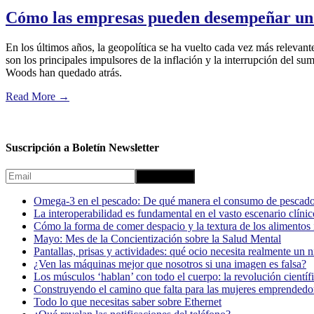
Cómo las empresas pueden desempeñar un pa
En los últimos años, la geopolítica se ha vuelto cada vez más relevante
son los principales impulsores de la inflación y la interrupción del su
Woods han quedado atrás.
Read More
→
Suscripción a Boletín Newsletter
Omega-3 en el pescado: De qué manera el consumo de pescado
La interoperabilidad es fundamental en el vasto escenario clínic
Cómo la forma de comer despacio y la textura de los alimentos i
Mayo: Mes de la Concientización sobre la Salud Mental
Pantallas, prisas y actividades: qué ocio necesita realmente un 
¿Ven las máquinas mejor que nosotros si una imagen es falsa?
Los músculos ‘hablan’ con todo el cuerpo: la revolución científi
Construyendo el camino que falta para las mujeres emprendedor
Todo lo que necesitas saber sobre Ethernet