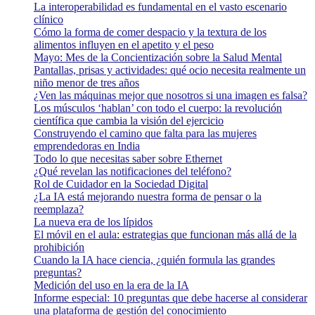
La interoperabilidad es fundamental en el vasto escenario
clínico
Cómo la forma de comer despacio y la textura de los
alimentos influyen en el apetito y el peso
Mayo: Mes de la Concientización sobre la Salud Mental
Pantallas, prisas y actividades: qué ocio necesita realmente un
niño menor de tres años
¿Ven las máquinas mejor que nosotros si una imagen es falsa?
Los músculos ‘hablan’ con todo el cuerpo: la revolución
científica que cambia la visión del ejercicio
Construyendo el camino que falta para las mujeres
emprendedoras en India
Todo lo que necesitas saber sobre Ethernet
¿Qué revelan las notificaciones del teléfono?
Rol de Cuidador en la Sociedad Digital
¿La IA está mejorando nuestra forma de pensar o la
reemplaza?
La nueva era de los lípidos
El móvil en el aula: estrategias que funcionan más allá de la
prohibición
Cuando la IA hace ciencia, ¿quién formula las grandes
preguntas?
Medición del uso en la era de la IA
Informe especial: 10 preguntas que debe hacerse al considerar
una plataforma de gestión del conocimiento