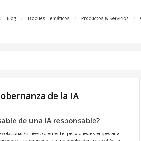
Blog
Bloques Temáticos
Productos & Servicios
Gobernanza de la IA
sable de una IA responsable?
evolucionarán inevitablemente, pero puedes empezar a
prepare a tu empresa, y a tus empleados, para el éxito.