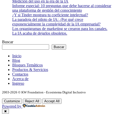
Medición del uso en la era de la IA
Informe especial: 10 preguntas que debe hacerse al considerar
una plataforma de gestión del conocimiento
¿Y si Tinder mostrara tu coeficiente intelectual?
La paradoja del piloto de IA: ¿Por qué crece
exponencialmente la complejidad de la IA empresarial?
Los organigramas de marketing se crearon para los canales.
La IA acaba de dejarlos obsoletos.
Buscar
Buscar
Inicio
Blog
Bloques Temáticos
Productos & Servicios
Contactos
Acerca de
Ingreso
2003-2026 © KW Foundation - Ecosistema Digital Inclusivo
Customize
Reject All
Accept All
Powered by
✖