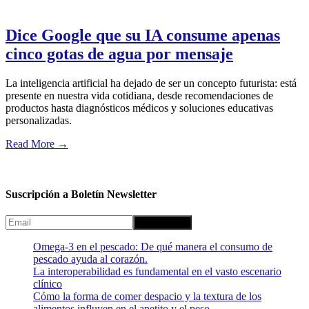
Dice Google que su IA consume apenas
cinco gotas de agua por mensaje
La inteligencia artificial ha dejado de ser un concepto futurista: está
presente en nuestra vida cotidiana, desde recomendaciones de
productos hasta diagnósticos médicos y soluciones educativas
personalizadas.
Read More
→
Suscripción a Boletín Newsletter
Omega-3 en el pescado: De qué manera el consumo de
pescado ayuda al corazón.
La interoperabilidad es fundamental en el vasto escenario
clínico
Cómo la forma de comer despacio y la textura de los
alimentos influyen en el apetito y el peso