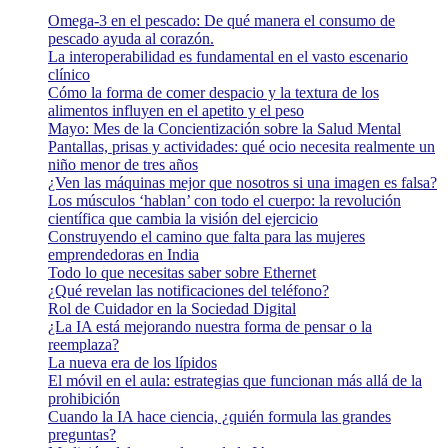
Omega-3 en el pescado: De qué manera el consumo de
pescado ayuda al corazón.
La interoperabilidad es fundamental en el vasto escenario
clínico
Cómo la forma de comer despacio y la textura de los
alimentos influyen en el apetito y el peso
Mayo: Mes de la Concientización sobre la Salud Mental
Pantallas, prisas y actividades: qué ocio necesita realmente un
niño menor de tres años
¿Ven las máquinas mejor que nosotros si una imagen es falsa?
Los músculos ‘hablan’ con todo el cuerpo: la revolución
científica que cambia la visión del ejercicio
Construyendo el camino que falta para las mujeres
emprendedoras en India
Todo lo que necesitas saber sobre Ethernet
¿Qué revelan las notificaciones del teléfono?
Rol de Cuidador en la Sociedad Digital
¿La IA está mejorando nuestra forma de pensar o la
reemplaza?
La nueva era de los lípidos
El móvil en el aula: estrategias que funcionan más allá de la
prohibición
Cuando la IA hace ciencia, ¿quién formula las grandes
preguntas?