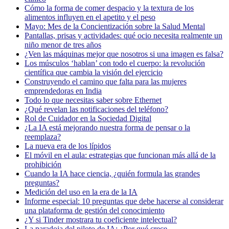
Cómo la forma de comer despacio y la textura de los
alimentos influyen en el apetito y el peso
Mayo: Mes de la Concientización sobre la Salud Mental
Pantallas, prisas y actividades: qué ocio necesita realmente un
niño menor de tres años
¿Ven las máquinas mejor que nosotros si una imagen es falsa?
Los músculos ‘hablan’ con todo el cuerpo: la revolución
científica que cambia la visión del ejercicio
Construyendo el camino que falta para las mujeres
emprendedoras en India
Todo lo que necesitas saber sobre Ethernet
¿Qué revelan las notificaciones del teléfono?
Rol de Cuidador en la Sociedad Digital
¿La IA está mejorando nuestra forma de pensar o la
reemplaza?
La nueva era de los lípidos
El móvil en el aula: estrategias que funcionan más allá de la
prohibición
Cuando la IA hace ciencia, ¿quién formula las grandes
preguntas?
Medición del uso en la era de la IA
Informe especial: 10 preguntas que debe hacerse al considerar
una plataforma de gestión del conocimiento
¿Y si Tinder mostrara tu coeficiente intelectual?
La paradoja del piloto de IA: ¿Por qué crece