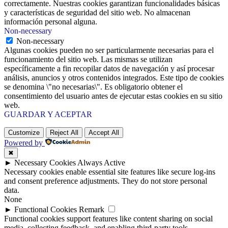
correctamente. Nuestras cookies garantizan funcionalidades básicas
y características de seguridad del sitio web. No almacenan
información personal alguna.
Non-necessary
Non-necessary
Algunas cookies pueden no ser particularmente necesarias para el
funcionamiento del sitio web. Las mismas se utilizan
específicamente a fin recopilar datos de navegación y así procesar
análisis, anuncios y otros contenidos integrados. Este tipo de cookies
se denomina \"no necesarias\". Es obligatorio obtener el
consentimiento del usuario antes de ejecutar estas cookies en su sitio
web.
GUARDAR Y ACEPTAR
Customize
Reject All
Accept All
Powered by
✖
►
Necessary Cookies
Always Active
Necessary cookies enable essential site features like secure log-ins
and consent preference adjustments. They do not store personal
data.
None
►
Functional Cookies
Remark
Functional cookies support features like content sharing on social
media, collecting feedback, and enabling third-party tools.