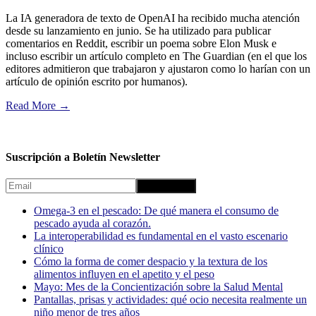
La IA generadora de texto de OpenAI ha recibido mucha atención
desde su lanzamiento en junio. Se ha utilizado para publicar
comentarios en Reddit, escribir un poema sobre Elon Musk e
incluso escribir un artículo completo en The Guardian (en el que los
editores admitieron que trabajaron y ajustaron como lo harían con un
artículo de opinión escrito por humanos).
Read More
→
Suscripción a Boletín Newsletter
Omega-3 en el pescado: De qué manera el consumo de
pescado ayuda al corazón.
La interoperabilidad es fundamental en el vasto escenario
clínico
Cómo la forma de comer despacio y la textura de los
alimentos influyen en el apetito y el peso
Mayo: Mes de la Concientización sobre la Salud Mental
Pantallas, prisas y actividades: qué ocio necesita realmente un
niño menor de tres años