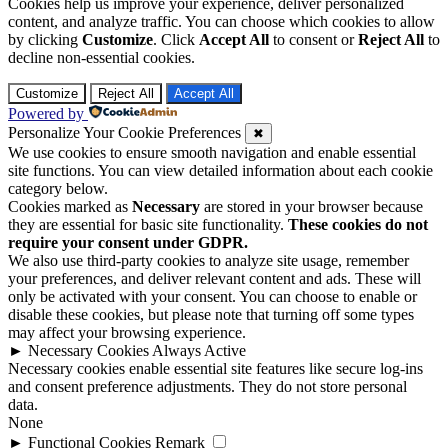
Cookies help us improve your experience, deliver personalized
content, and analyze traffic. You can choose which cookies to allow
by clicking
Customize
. Click
Accept All
to consent or
Reject All
to
decline non-essential cookies.
Customize
Reject All
Accept All
Powered by
Personalize Your Cookie Preferences
✖
We use cookies to ensure smooth navigation and enable essential
site functions. You can view detailed information about each cookie
category below.
Cookies marked as
Necessary
are stored in your browser because
they are essential for basic site functionality.
These cookies do not
require your consent under GDPR.
We also use third-party cookies to analyze site usage, remember
your preferences, and deliver relevant content and ads. These will
only be activated with your consent. You can choose to enable or
disable these cookies, but please note that turning off some types
may affect your browsing experience.
►
Necessary Cookies
Always Active
Necessary cookies enable essential site features like secure log-ins
and consent preference adjustments. They do not store personal
data.
None
►
Functional Cookies
Remark