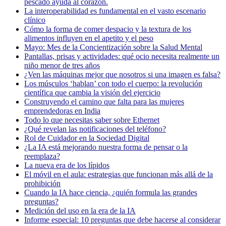
pescado ayuda al corazón.
La interoperabilidad es fundamental en el vasto escenario
clínico
Cómo la forma de comer despacio y la textura de los
alimentos influyen en el apetito y el peso
Mayo: Mes de la Concientización sobre la Salud Mental
Pantallas, prisas y actividades: qué ocio necesita realmente un
niño menor de tres años
¿Ven las máquinas mejor que nosotros si una imagen es falsa?
Los músculos ‘hablan’ con todo el cuerpo: la revolución
científica que cambia la visión del ejercicio
Construyendo el camino que falta para las mujeres
emprendedoras en India
Todo lo que necesitas saber sobre Ethernet
¿Qué revelan las notificaciones del teléfono?
Rol de Cuidador en la Sociedad Digital
¿La IA está mejorando nuestra forma de pensar o la
reemplaza?
La nueva era de los lípidos
El móvil en el aula: estrategias que funcionan más allá de la
prohibición
Cuando la IA hace ciencia, ¿quién formula las grandes
preguntas?
Medición del uso en la era de la IA
Informe especial: 10 preguntas que debe hacerse al considerar