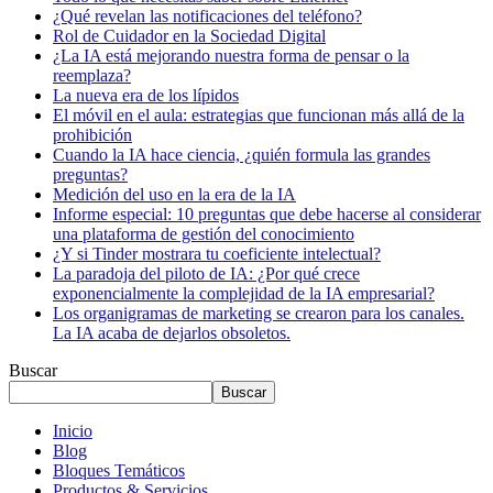
¿Qué revelan las notificaciones del teléfono?
Rol de Cuidador en la Sociedad Digital
¿La IA está mejorando nuestra forma de pensar o la
reemplaza?
La nueva era de los lípidos
El móvil en el aula: estrategias que funcionan más allá de la
prohibición
Cuando la IA hace ciencia, ¿quién formula las grandes
preguntas?
Medición del uso en la era de la IA
Informe especial: 10 preguntas que debe hacerse al considerar
una plataforma de gestión del conocimiento
¿Y si Tinder mostrara tu coeficiente intelectual?
La paradoja del piloto de IA: ¿Por qué crece
exponencialmente la complejidad de la IA empresarial?
Los organigramas de marketing se crearon para los canales.
La IA acaba de dejarlos obsoletos.
Buscar
Buscar
Inicio
Blog
Bloques Temáticos
Productos & Servicios