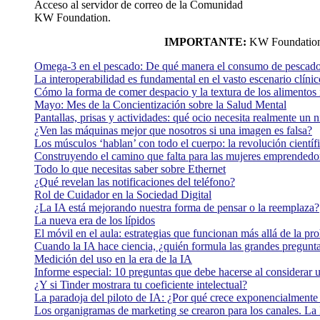
Acceso al servidor de correo de la Comunidad
KW Foundation.
IMPORTANTE:
KW Foundation n
Omega-3 en el pescado: De qué manera el consumo de pescado
La interoperabilidad es fundamental en el vasto escenario clínic
Cómo la forma de comer despacio y la textura de los alimentos i
Mayo: Mes de la Concientización sobre la Salud Mental
Pantallas, prisas y actividades: qué ocio necesita realmente un 
¿Ven las máquinas mejor que nosotros si una imagen es falsa?
Los músculos ‘hablan’ con todo el cuerpo: la revolución científi
Construyendo el camino que falta para las mujeres emprendedor
Todo lo que necesitas saber sobre Ethernet
¿Qué revelan las notificaciones del teléfono?
Rol de Cuidador en la Sociedad Digital
¿La IA está mejorando nuestra forma de pensar o la reemplaza?
La nueva era de los lípidos
El móvil en el aula: estrategias que funcionan más allá de la pr
Cuando la IA hace ciencia, ¿quién formula las grandes pregunt
Medición del uso en la era de la IA
Informe especial: 10 preguntas que debe hacerse al considerar 
¿Y si Tinder mostrara tu coeficiente intelectual?
La paradoja del piloto de IA: ¿Por qué crece exponencialmente 
Los organigramas de marketing se crearon para los canales. La 