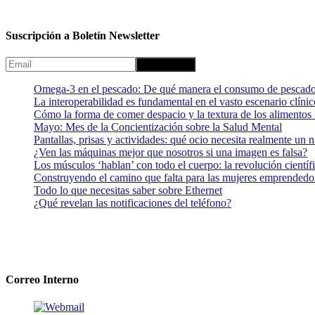
Suscripción a Boletín Newsletter
Omega-3 en el pescado: De qué manera el consumo de pescado
La interoperabilidad es fundamental en el vasto escenario clínic
Cómo la forma de comer despacio y la textura de los alimentos i
Mayo: Mes de la Concientización sobre la Salud Mental
Pantallas, prisas y actividades: qué ocio necesita realmente un 
¿Ven las máquinas mejor que nosotros si una imagen es falsa?
Los músculos ‘hablan’ con todo el cuerpo: la revolución científi
Construyendo el camino que falta para las mujeres emprendedor
Todo lo que necesitas saber sobre Ethernet
¿Qué revelan las notificaciones del teléfono?
Correo Interno