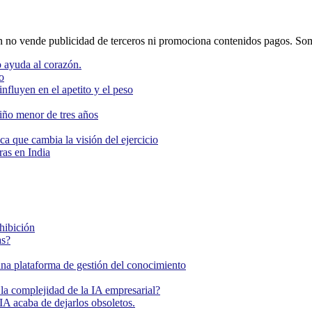
o vende publicidad de terceros ni promociona contenidos pagos. Som
 ayuda al corazón.
o
nfluyen en el apetito y el peso
niño menor de tres años
ca que cambia la visión del ejercicio
as en India
ohibición
as?
una plataforma de gestión del conocimiento
la complejidad de la IA empresarial?
IA acaba de dejarlos obsoletos.