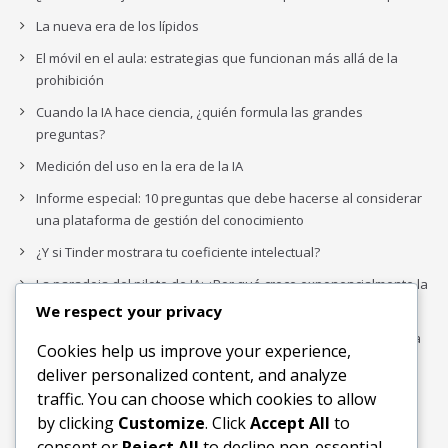
La nueva era de los lípidos
El móvil en el aula: estrategias que funcionan más allá de la
prohibición
Cuando la IA hace ciencia, ¿quién formula las grandes
preguntas?
Medición del uso en la era de la IA
Informe especial: 10 preguntas que debe hacerse al considerar
una plataforma de gestión del conocimiento
¿Y si Tinder mostrara tu coeficiente intelectual?
La paradoja del piloto de IA: ¿Por qué crece exponencialmente la
complejidad de la IA empresarial?
We respect your privacy
Los organigramas de marketing se crearon para los canales. La
Cookies help us improve your experience,
IA acaba de dejarlos obsoletos.
deliver personalized content, and analyze
traffic. You can choose which cookies to allow
by clicking
Customize
. Click
Accept All
to
Buscar
consent or
Reject All
to decline non-essential