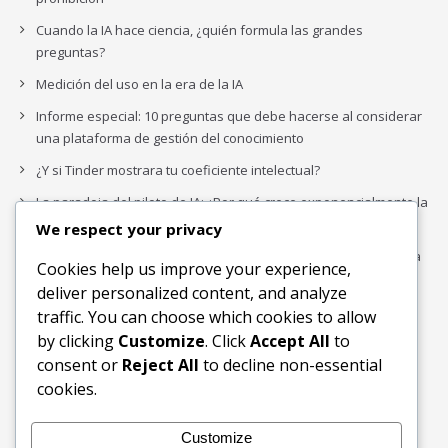
Cuando la IA hace ciencia, ¿quién formula las grandes
preguntas?
Medición del uso en la era de la IA
Informe especial: 10 preguntas que debe hacerse al considerar
una plataforma de gestión del conocimiento
¿Y si Tinder mostrara tu coeficiente intelectual?
La paradoja del piloto de IA: ¿Por qué crece exponencialmente la
complejidad de la IA empresarial?
We respect your privacy
Los organigramas de marketing se crearon para los canales. La
Cookies help us improve your experience,
IA acaba de dejarlos obsoletos.
deliver personalized content, and analyze
traffic. You can choose which cookies to allow
by clicking
Customize
. Click
Accept All
to
Buscar
consent or
Reject All
to decline non-essential
Buscar
cookies.
Customize