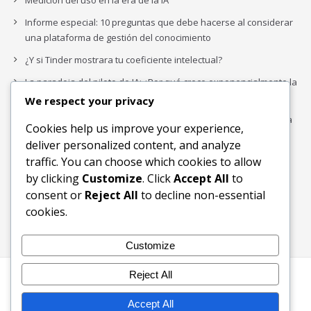
Medición del uso en la era de la IA
Informe especial: 10 preguntas que debe hacerse al considerar
una plataforma de gestión del conocimiento
¿Y si Tinder mostrara tu coeficiente intelectual?
La paradoja del piloto de IA: ¿Por qué crece exponencialmente la
complejidad de la IA empresarial?
We respect your privacy
Los organigramas de marketing se crearon para los canales. La
Cookies help us improve your experience,
IA acaba de dejarlos obsoletos.
deliver personalized content, and analyze
traffic. You can choose which cookies to allow
by clicking
Customize
. Click
Accept All
to
Buscar
consent or
Reject All
to decline non-essential
Buscar
cookies.
Customize
Reject All
Inicio
Blog
Bloques Temáticos
Productos & Servicios
Contactos
Acerca de
Accept All