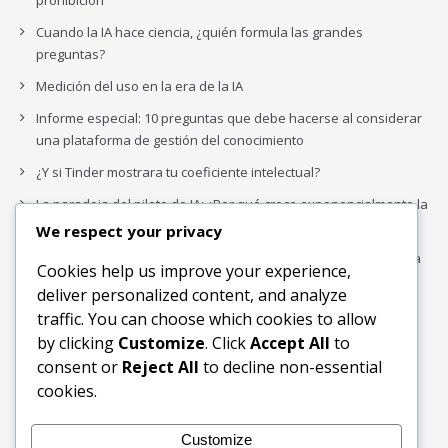
prohibición
Cuando la IA hace ciencia, ¿quién formula las grandes
preguntas?
Medición del uso en la era de la IA
Informe especial: 10 preguntas que debe hacerse al considerar
una plataforma de gestión del conocimiento
¿Y si Tinder mostrara tu coeficiente intelectual?
La paradoja del piloto de IA: ¿Por qué crece exponencialmente la
complejidad de la IA empresarial?
We respect your privacy
Los organigramas de marketing se crearon para los canales. La
Cookies help us improve your experience,
IA acaba de dejarlos obsoletos.
deliver personalized content, and analyze
traffic. You can choose which cookies to allow
by clicking
Customize
. Click
Accept All
to
Buscar
consent or
Reject All
to decline non-essential
Buscar
cookies.
Customize