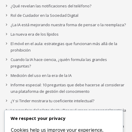
¿Qué revelan las notificaciones del teléfono?
Rol de Cuidador en la Sociedad Digital
¿La IA está mejorando nuestra forma de pensar o la reemplaza?
La nueva era de los lípidos
El móvil en el aula: estrategias que funcionan más allá de la
prohibición
Cuando la IA hace ciencia, ¿quién formula las grandes
preguntas?
Medición del uso en la era de la IA
Informe especial: 10 preguntas que debe hacerse al considerar
una plataforma de gestión del conocimiento
¿Y si Tinder mostrara tu coeficiente intelectual?
La paradoja del piloto de IA: ¿Por qué crece exponencialmente la
complejidad de la IA empresarial?
We respect your privacy
Los organigramas de marketing se crearon para los canales. La
Cookies help us improve your experience,