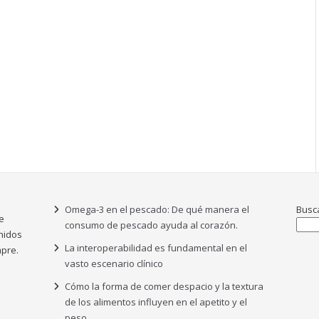
Omega-3 en el pescado: De qué manera el
Busc
e
consumo de pescado ayuda al corazón.
nidos
La interoperabilidad es fundamental en el
pre.
vasto escenario clínico
Cómo la forma de comer despacio y la textura
de los alimentos influyen en el apetito y el
peso