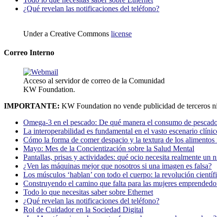
¿Qué revelan las notificaciones del teléfono?
Under a Creative Commons
license
Correo Interno
Acceso al servidor de correo de la Comunidad
KW Foundation.
IMPORTANTE:
KW Foundation no vende publicidad de terceros ni
Omega-3 en el pescado: De qué manera el consumo de pescado
La interoperabilidad es fundamental en el vasto escenario clínic
Cómo la forma de comer despacio y la textura de los alimentos i
Mayo: Mes de la Concientización sobre la Salud Mental
Pantallas, prisas y actividades: qué ocio necesita realmente un 
¿Ven las máquinas mejor que nosotros si una imagen es falsa?
Los músculos ‘hablan’ con todo el cuerpo: la revolución científi
Construyendo el camino que falta para las mujeres emprendedor
Todo lo que necesitas saber sobre Ethernet
¿Qué revelan las notificaciones del teléfono?
Rol de Cuidador en la Sociedad Digital