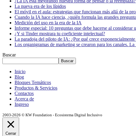
¿La IA está mejorando nuestra forma de pensar o la reemplaza?
La nueva era de los lípidos
El móvil en el aula: estrategias que funcionan más allá de la pr
Cuando la IA hace ciencia, ¿quién formula las grandes pregunt
Medición del uso en la era de la IA
Informe especial: 10 preguntas que debe hacerse al considerar 
¿Y si Tinder mostrara tu coeficiente intelectual?
La paradoja del piloto de IA: ¿Por qué crece exponencialmente 
Los organigramas de marketing se crearon para los canales. La 
Buscar
Buscar
Inicio
Blog
Bloques Temáticos
Productos & Servicios
Contactos
Acerca de
Ingreso
2003-2026 © KW Foundation - Ecosistema Digital Inclusivo
Cerrar