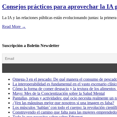
Consejos prácticos para aprovechar la IA g
La IA y las relaciones públicas están evolucionando juntas: la primera a
Read More
→
Suscripción a Boletín Newsletter
Omega-3 en el pescado: De qué manera el consumo de pescado
La interoperabilidad es fundamental en el vasto escenario clínic
Cómo la forma de comer despacio y la textura de los alimentos i
Mayo: Mes de la Concientización sobre la Salud Mental
Pantallas, prisas y actividades: qué ocio necesita realmente un 
¿Ven las máquinas mejor que nosotros si una imagen es falsa?
Los músculos ‘hablan’ con todo el cuerpo: la revolución científi
Construyendo el camino que falta para las mujeres emprendedor
Todo lo que necesitas saber sobre Ethernet