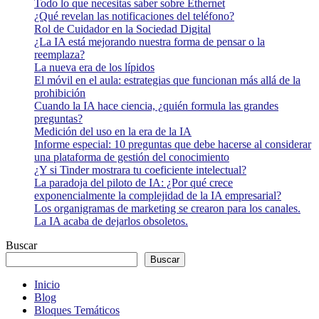
Todo lo que necesitas saber sobre Ethernet
¿Qué revelan las notificaciones del teléfono?
Rol de Cuidador en la Sociedad Digital
¿La IA está mejorando nuestra forma de pensar o la
reemplaza?
La nueva era de los lípidos
El móvil en el aula: estrategias que funcionan más allá de la
prohibición
Cuando la IA hace ciencia, ¿quién formula las grandes
preguntas?
Medición del uso en la era de la IA
Informe especial: 10 preguntas que debe hacerse al considerar
una plataforma de gestión del conocimiento
¿Y si Tinder mostrara tu coeficiente intelectual?
La paradoja del piloto de IA: ¿Por qué crece
exponencialmente la complejidad de la IA empresarial?
Los organigramas de marketing se crearon para los canales.
La IA acaba de dejarlos obsoletos.
Buscar
Buscar
Inicio
Blog
Bloques Temáticos