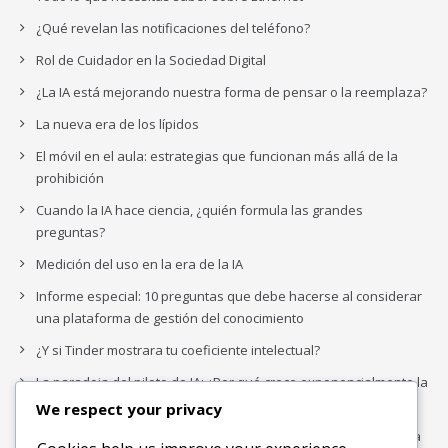
¿Qué revelan las notificaciones del teléfono?
Rol de Cuidador en la Sociedad Digital
¿La IA está mejorando nuestra forma de pensar o la reemplaza?
La nueva era de los lípidos
El móvil en el aula: estrategias que funcionan más allá de la
prohibición
Cuando la IA hace ciencia, ¿quién formula las grandes
preguntas?
Medición del uso en la era de la IA
Informe especial: 10 preguntas que debe hacerse al considerar
una plataforma de gestión del conocimiento
¿Y si Tinder mostrara tu coeficiente intelectual?
La paradoja del piloto de IA: ¿Por qué crece exponencialmente la
complejidad de la IA empresarial?
We respect your privacy
Los organigramas de marketing se crearon para los canales. La