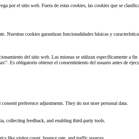
vega por el sitio web. Fuera de estas cookies, las cookies que se clasi
te. Nuestras cookies garantizan funcionalidades básicas y característi
onamiento del sitio web. Las mismas se utilizan específicamente a fin r
s\". Es obligatorio obtener el consentimiento del usuario antes de ejecu
nd consent preference adjustments. They do not store personal data.
a, collecting feedback, and enabling third-party tools.
ics like visitor count, bounce rate, and traffic sources.