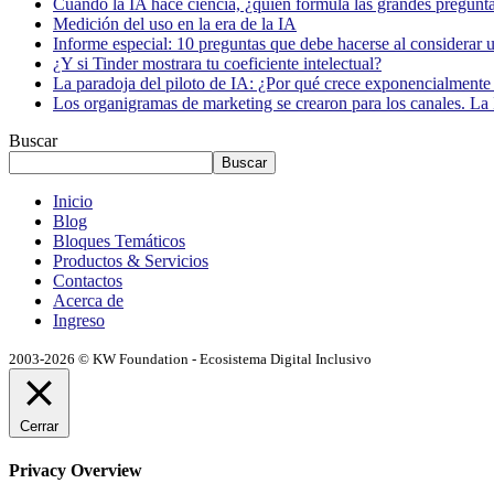
Cuando la IA hace ciencia, ¿quién formula las grandes pregunt
Medición del uso en la era de la IA
Informe especial: 10 preguntas que debe hacerse al considerar 
¿Y si Tinder mostrara tu coeficiente intelectual?
La paradoja del piloto de IA: ¿Por qué crece exponencialmente 
Los organigramas de marketing se crearon para los canales. La 
Buscar
Buscar
Inicio
Blog
Bloques Temáticos
Productos & Servicios
Contactos
Acerca de
Ingreso
2003-2026 © KW Foundation - Ecosistema Digital Inclusivo
Cerrar
Privacy Overview