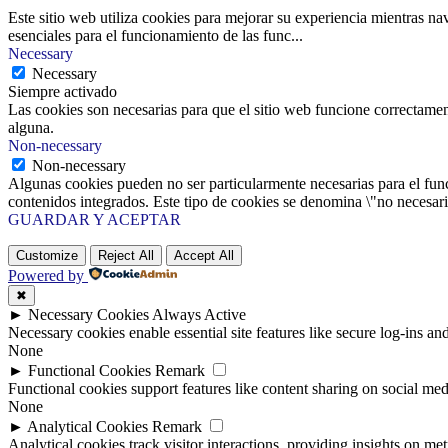
Este sitio web utiliza cookies para mejorar su experiencia mientras na
esenciales para el funcionamiento de las func
...
Necessary
Necessary
Siempre activado
Las cookies son necesarias para que el sitio web funcione correctamen
alguna.
Non-necessary
Non-necessary
Algunas cookies pueden no ser particularmente necesarias para el funci
contenidos integrados. Este tipo de cookies se denomina \"no necesaria
GUARDAR Y ACEPTAR
Customize
Reject All
Accept All
Powered by
✖
►
Necessary Cookies
Always Active
Necessary cookies enable essential site features like secure log-ins a
None
►
Functional Cookies
Remark
Functional cookies support features like content sharing on social medi
None
►
Analytical Cookies
Remark
Analytical cookies track visitor interactions, providing insights on metr