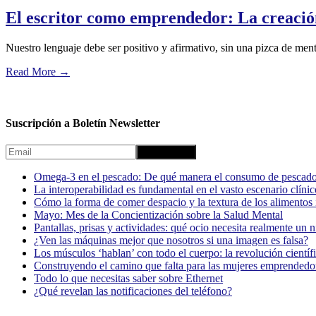
El escritor como emprendedor: La creació
Nuestro lenguaje debe ser positivo y afirmativo, sin una pizca de me
Read More
→
Suscripción a Boletín Newsletter
Omega-3 en el pescado: De qué manera el consumo de pescado
La interoperabilidad es fundamental en el vasto escenario clínic
Cómo la forma de comer despacio y la textura de los alimentos i
Mayo: Mes de la Concientización sobre la Salud Mental
Pantallas, prisas y actividades: qué ocio necesita realmente un 
¿Ven las máquinas mejor que nosotros si una imagen es falsa?
Los músculos ‘hablan’ con todo el cuerpo: la revolución científi
Construyendo el camino que falta para las mujeres emprendedor
Todo lo que necesitas saber sobre Ethernet
¿Qué revelan las notificaciones del teléfono?