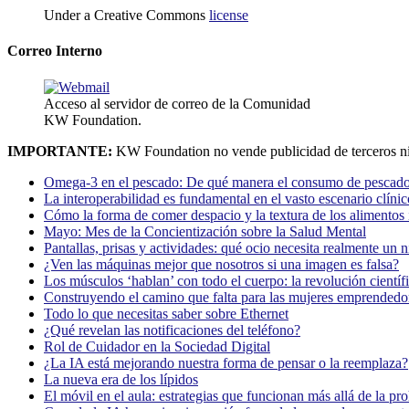
Under a Creative Commons
license
Correo Interno
Acceso al servidor de correo de la Comunidad
KW Foundation.
IMPORTANTE:
KW Foundation no vende publicidad de terceros ni
Omega-3 en el pescado: De qué manera el consumo de pescado
La interoperabilidad es fundamental en el vasto escenario clínic
Cómo la forma de comer despacio y la textura de los alimentos i
Mayo: Mes de la Concientización sobre la Salud Mental
Pantallas, prisas y actividades: qué ocio necesita realmente un 
¿Ven las máquinas mejor que nosotros si una imagen es falsa?
Los músculos ‘hablan’ con todo el cuerpo: la revolución científi
Construyendo el camino que falta para las mujeres emprendedor
Todo lo que necesitas saber sobre Ethernet
¿Qué revelan las notificaciones del teléfono?
Rol de Cuidador en la Sociedad Digital
¿La IA está mejorando nuestra forma de pensar o la reemplaza?
La nueva era de los lípidos
El móvil en el aula: estrategias que funcionan más allá de la pr