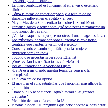
pescado ayuda al corazón.
La interoperabilidad es fundamental en el vasto escenario
clínico
Cómo la forma de comer despacio y la textura de los
alimentos influyen en el apetito y el peso
Mayo: Mes de la Concientización sobre la Salud Mental
Pantallas, prisas y actividades: qué ocio necesita realmente un
niño menor de tres años
¿Ven las máquinas mejor que nosotros si una imagen es falsa?
Los músculos ‘hablan’ con todo el cuerpo: la revolución
científica que cambia la visión del ejercicio
Construyendo el camino que falta para las mujeres
emprendedoras en India
Todo lo que necesitas saber sobre Ethernet
¿Qué revelan las notificaciones del teléfono?
Rol de Cuidador en la Sociedad Digital
¿La IA está mejorando nuestra forma de pensar o la
reemplaza?
La nueva era de los lípidos
El móvil en el aula: estrategias que funcionan más allá de la
prohibición
Cuando la IA hace ciencia, ¿quién formula las grandes
preguntas?
Medición del uso en la era de la IA
Informe especial: 10 preguntas que debe hacerse al considerar