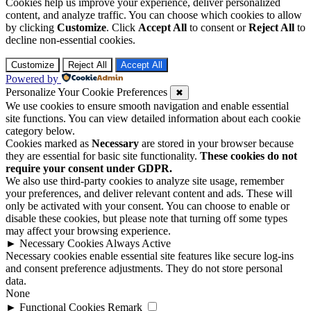
Cookies help us improve your experience, deliver personalized
content, and analyze traffic. You can choose which cookies to allow
by clicking
Customize
. Click
Accept All
to consent or
Reject All
to
decline non-essential cookies.
Customize
Reject All
Accept All
Powered by
Personalize Your Cookie Preferences
✖
We use cookies to ensure smooth navigation and enable essential
site functions. You can view detailed information about each cookie
category below.
Cookies marked as
Necessary
are stored in your browser because
they are essential for basic site functionality.
These cookies do not
require your consent under GDPR.
We also use third-party cookies to analyze site usage, remember
your preferences, and deliver relevant content and ads. These will
only be activated with your consent. You can choose to enable or
disable these cookies, but please note that turning off some types
may affect your browsing experience.
►
Necessary Cookies
Always Active
Necessary cookies enable essential site features like secure log-ins
and consent preference adjustments. They do not store personal
data.
None
►
Functional Cookies
Remark