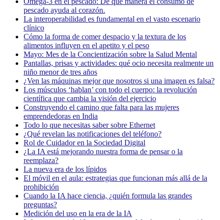
Omega-3 en el pescado: De qué manera el consumo de
pescado ayuda al corazón.
La interoperabilidad es fundamental en el vasto escenario
clínico
Cómo la forma de comer despacio y la textura de los
alimentos influyen en el apetito y el peso
Mayo: Mes de la Concientización sobre la Salud Mental
Pantallas, prisas y actividades: qué ocio necesita realmente un
niño menor de tres años
¿Ven las máquinas mejor que nosotros si una imagen es falsa?
Los músculos ‘hablan’ con todo el cuerpo: la revolución
científica que cambia la visión del ejercicio
Construyendo el camino que falta para las mujeres
emprendedoras en India
Todo lo que necesitas saber sobre Ethernet
¿Qué revelan las notificaciones del teléfono?
Rol de Cuidador en la Sociedad Digital
¿La IA está mejorando nuestra forma de pensar o la
reemplaza?
La nueva era de los lípidos
El móvil en el aula: estrategias que funcionan más allá de la
prohibición
Cuando la IA hace ciencia, ¿quién formula las grandes
preguntas?
Medición del uso en la era de la IA