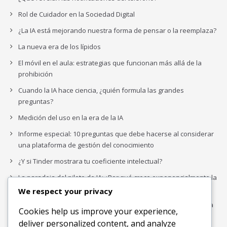
Rol de Cuidador en la Sociedad Digital
¿La IA está mejorando nuestra forma de pensar o la reemplaza?
La nueva era de los lípidos
El móvil en el aula: estrategias que funcionan más allá de la
prohibición
Cuando la IA hace ciencia, ¿quién formula las grandes
preguntas?
Medición del uso en la era de la IA
Informe especial: 10 preguntas que debe hacerse al considerar
una plataforma de gestión del conocimiento
¿Y si Tinder mostrara tu coeficiente intelectual?
La paradoja del piloto de IA: ¿Por qué crece exponencialmente la
complejidad de la IA empresarial?
We respect your privacy
Los organigramas de marketing se crearon para los canales. La
Cookies help us improve your experience,
IA acaba de dejarlos obsoletos.
deliver personalized content, and analyze