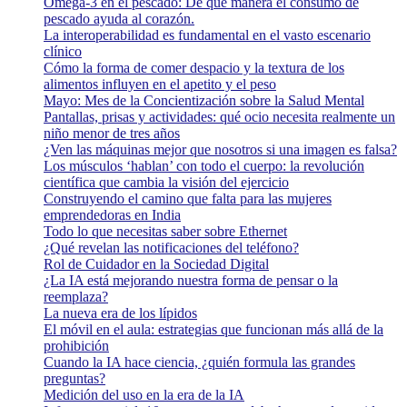
Omega-3 en el pescado: De qué manera el consumo de
pescado ayuda al corazón.
La interoperabilidad es fundamental en el vasto escenario
clínico
Cómo la forma de comer despacio y la textura de los
alimentos influyen en el apetito y el peso
Mayo: Mes de la Concientización sobre la Salud Mental
Pantallas, prisas y actividades: qué ocio necesita realmente un
niño menor de tres años
¿Ven las máquinas mejor que nosotros si una imagen es falsa?
Los músculos ‘hablan’ con todo el cuerpo: la revolución
científica que cambia la visión del ejercicio
Construyendo el camino que falta para las mujeres
emprendedoras en India
Todo lo que necesitas saber sobre Ethernet
¿Qué revelan las notificaciones del teléfono?
Rol de Cuidador en la Sociedad Digital
¿La IA está mejorando nuestra forma de pensar o la
reemplaza?
La nueva era de los lípidos
El móvil en el aula: estrategias que funcionan más allá de la
prohibición
Cuando la IA hace ciencia, ¿quién formula las grandes
preguntas?
Medición del uso en la era de la IA