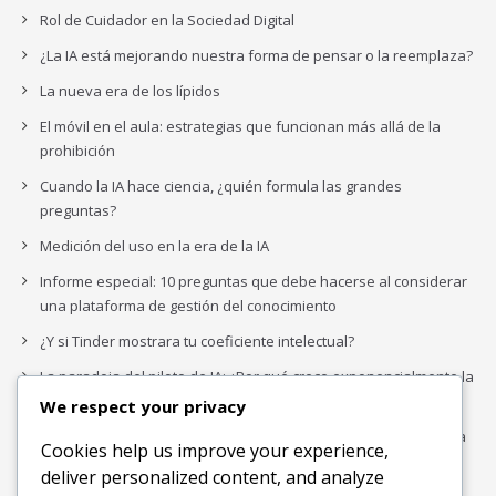
Rol de Cuidador en la Sociedad Digital
¿La IA está mejorando nuestra forma de pensar o la reemplaza?
La nueva era de los lípidos
El móvil en el aula: estrategias que funcionan más allá de la
prohibición
Cuando la IA hace ciencia, ¿quién formula las grandes
preguntas?
Medición del uso en la era de la IA
Informe especial: 10 preguntas que debe hacerse al considerar
una plataforma de gestión del conocimiento
¿Y si Tinder mostrara tu coeficiente intelectual?
La paradoja del piloto de IA: ¿Por qué crece exponencialmente la
complejidad de la IA empresarial?
We respect your privacy
Los organigramas de marketing se crearon para los canales. La
Cookies help us improve your experience,
IA acaba de dejarlos obsoletos.
deliver personalized content, and analyze