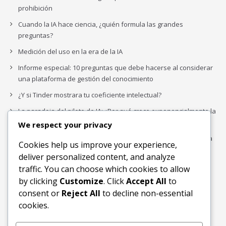
prohibición
Cuando la IA hace ciencia, ¿quién formula las grandes
preguntas?
Medición del uso en la era de la IA
Informe especial: 10 preguntas que debe hacerse al considerar
una plataforma de gestión del conocimiento
¿Y si Tinder mostrara tu coeficiente intelectual?
La paradoja del piloto de IA: ¿Por qué crece exponencialmente la
complejidad de la IA empresarial?
We respect your privacy
Los organigramas de marketing se crearon para los canales. La
Cookies help us improve your experience,
IA acaba de dejarlos obsoletos.
deliver personalized content, and analyze
traffic. You can choose which cookies to allow
by clicking
Customize
. Click
Accept All
to
Buscar
consent or
Reject All
to decline non-essential
Buscar
cookies.