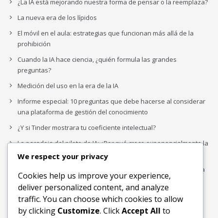
¿La IA está mejorando nuestra forma de pensar o la reemplaza?
La nueva era de los lípidos
El móvil en el aula: estrategias que funcionan más allá de la
prohibición
Cuando la IA hace ciencia, ¿quién formula las grandes
preguntas?
Medición del uso en la era de la IA
Informe especial: 10 preguntas que debe hacerse al considerar
una plataforma de gestión del conocimiento
¿Y si Tinder mostrara tu coeficiente intelectual?
La paradoja del piloto de IA: ¿Por qué crece exponencialmente la
complejidad de la IA empresarial?
We respect your privacy
Los organigramas de marketing se crearon para los canales. La
Cookies help us improve your experience,
IA acaba de dejarlos obsoletos.
deliver personalized content, and analyze
traffic. You can choose which cookies to allow
by clicking
Customize
. Click
Accept All
to
Buscar