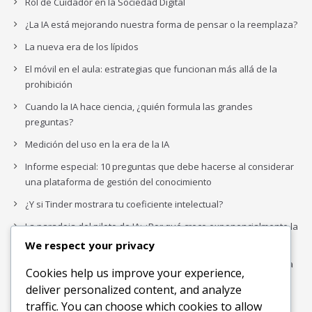
Rol de Cuidador en la Sociedad Digital
¿La IA está mejorando nuestra forma de pensar o la reemplaza?
La nueva era de los lípidos
El móvil en el aula: estrategias que funcionan más allá de la
prohibición
Cuando la IA hace ciencia, ¿quién formula las grandes
preguntas?
Medición del uso en la era de la IA
Informe especial: 10 preguntas que debe hacerse al considerar
una plataforma de gestión del conocimiento
¿Y si Tinder mostrara tu coeficiente intelectual?
La paradoja del piloto de IA: ¿Por qué crece exponencialmente la
complejidad de la IA empresarial?
We respect your privacy
Los organigramas de marketing se crearon para los canales. La
Cookies help us improve your experience,
IA acaba de dejarlos obsoletos.
deliver personalized content, and analyze
traffic. You can choose which cookies to allow