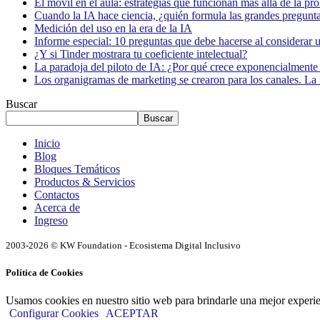
El móvil en el aula: estrategias que funcionan más allá de la pr
Cuando la IA hace ciencia, ¿quién formula las grandes pregunt
Medición del uso en la era de la IA
Informe especial: 10 preguntas que debe hacerse al considerar 
¿Y si Tinder mostrara tu coeficiente intelectual?
La paradoja del piloto de IA: ¿Por qué crece exponencialmente 
Los organigramas de marketing se crearon para los canales. La 
Buscar
Buscar
Inicio
Blog
Bloques Temáticos
Productos & Servicios
Contactos
Acerca de
Ingreso
2003-2026 © KW Foundation - Ecosistema Digital Inclusivo
Política de Cookies
Usamos cookies en nuestro sitio web para brindarle una mejor experi
Configurar Cookies
ACEPTAR