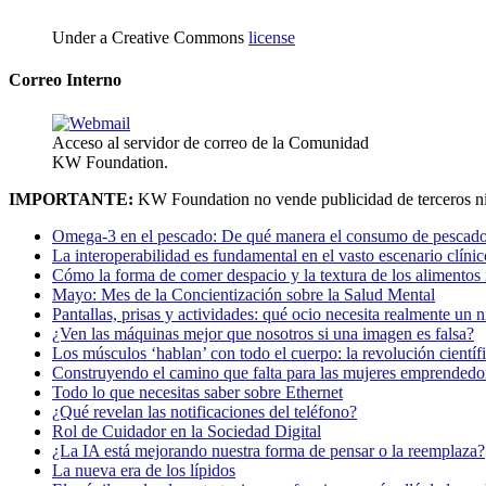
Under a Creative Commons
license
Correo Interno
Acceso al servidor de correo de la Comunidad
KW Foundation.
IMPORTANTE:
KW Foundation no vende publicidad de terceros ni
Omega-3 en el pescado: De qué manera el consumo de pescado
La interoperabilidad es fundamental en el vasto escenario clínic
Cómo la forma de comer despacio y la textura de los alimentos i
Mayo: Mes de la Concientización sobre la Salud Mental
Pantallas, prisas y actividades: qué ocio necesita realmente un 
¿Ven las máquinas mejor que nosotros si una imagen es falsa?
Los músculos ‘hablan’ con todo el cuerpo: la revolución científi
Construyendo el camino que falta para las mujeres emprendedor
Todo lo que necesitas saber sobre Ethernet
¿Qué revelan las notificaciones del teléfono?
Rol de Cuidador en la Sociedad Digital
¿La IA está mejorando nuestra forma de pensar o la reemplaza?
La nueva era de los lípidos