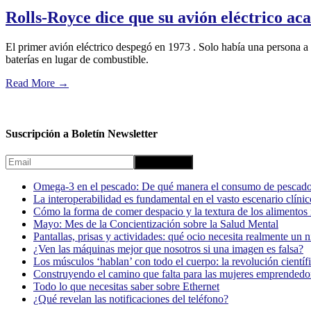
Rolls-Royce dice que su avión eléctrico a
El primer avión eléctrico despegó en 1973 . Solo había una persona a
baterías en lugar de combustible.
Read More
→
Suscripción a Boletín Newsletter
Omega-3 en el pescado: De qué manera el consumo de pescado
La interoperabilidad es fundamental en el vasto escenario clínic
Cómo la forma de comer despacio y la textura de los alimentos i
Mayo: Mes de la Concientización sobre la Salud Mental
Pantallas, prisas y actividades: qué ocio necesita realmente un 
¿Ven las máquinas mejor que nosotros si una imagen es falsa?
Los músculos ‘hablan’ con todo el cuerpo: la revolución científi
Construyendo el camino que falta para las mujeres emprendedor
Todo lo que necesitas saber sobre Ethernet
¿Qué revelan las notificaciones del teléfono?