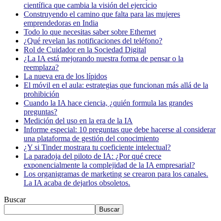
científica que cambia la visión del ejercicio
Construyendo el camino que falta para las mujeres
emprendedoras en India
Todo lo que necesitas saber sobre Ethernet
¿Qué revelan las notificaciones del teléfono?
Rol de Cuidador en la Sociedad Digital
¿La IA está mejorando nuestra forma de pensar o la
reemplaza?
La nueva era de los lípidos
El móvil en el aula: estrategias que funcionan más allá de la
prohibición
Cuando la IA hace ciencia, ¿quién formula las grandes
preguntas?
Medición del uso en la era de la IA
Informe especial: 10 preguntas que debe hacerse al considerar
una plataforma de gestión del conocimiento
¿Y si Tinder mostrara tu coeficiente intelectual?
La paradoja del piloto de IA: ¿Por qué crece
exponencialmente la complejidad de la IA empresarial?
Los organigramas de marketing se crearon para los canales.
La IA acaba de dejarlos obsoletos.
Buscar
Buscar