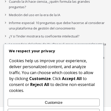
Cuando la IA hace ciencia, ¿quién formula las grandes
preguntas?
Medición del uso en la era de la IA
Informe especial: 10 preguntas que debe hacerse al considerar
una plataforma de gestión del conocimiento
¿Y si Tinder mostrara tu coeficiente intelectual?
La paradoja del piloto de IA: ¿Por qué crece exponencialmente la
complejidad de la IA empresarial?
We respect your privacy
Los organigramas de marketing se crearon para los canales. La
Cookies help us improve your experience,
IA acaba de dejarlos obsoletos.
deliver personalized content, and analyze
traffic. You can choose which cookies to allow
by clicking
Customize
. Click
Accept All
to
Buscar
consent or
Reject All
to decline non-essential
Buscar
cookies.
Customize