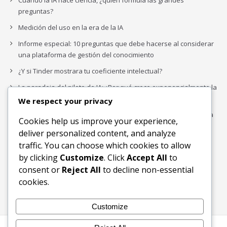
Cuando la IA hace ciencia, ¿quién formula las grandes
preguntas?
Medición del uso en la era de la IA
Informe especial: 10 preguntas que debe hacerse al considerar
una plataforma de gestión del conocimiento
¿Y si Tinder mostrara tu coeficiente intelectual?
La paradoja del piloto de IA: ¿Por qué crece exponencialmente la
complejidad de la IA empresarial?
We respect your privacy
Los organigramas de marketing se crearon para los canales. La
Cookies help us improve your experience,
IA acaba de dejarlos obsoletos.
deliver personalized content, and analyze
traffic. You can choose which cookies to allow
by clicking
Customize
. Click
Accept All
to
Buscar
consent or
Reject All
to decline non-essential
Buscar
cookies.
Customize