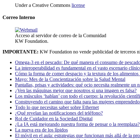
Under a Creative Commons
license
Correo Interno
Acceso al servidor de correo de la Comunidad
KW Foundation.
IMPORTANTE:
KW Foundation no vende publicidad de terceros ni
Omega-3 en el pescado: De qué manera el consumo de pescado
La interoperabilidad es fundamental en el vasto escenario clínic
Cómo la forma de comer despacio y la textura de los alimentos i
Mayo: Mes de la Concientización sobre la Salud Mental
Pantallas, prisas y actividades: qué ocio necesita realmente un 
¿Ven las máquinas mejor que nosotros si una imagen es falsa?
Los músculos ‘hablan’ con todo el cuerpo: la revolución científi
Construyendo el camino que falta para las mujeres emprendedor
Todo lo que necesitas saber sobre Ethernet
¿Qué revelan las notificaciones del teléfono?
Rol de Cuidador en la Sociedad Digital
¿La IA está mejorando nuestra forma de pensar o la reemplaza?
La nueva era de los lípidos
El móvil en el aula: estrategias que funcionan más allá de la pr