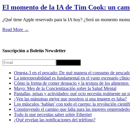
El momento de la IA de Tim Cook: un cam
¿Qué tiene Apple reservado para la IA hoy? ¿Será un momento monume
Read More
→
Suscripción a Boletín Newsletter
Omega-3 en el pescado: De qué manera el consumo de pescado
La interoperabilidad es fundamental en el vasto escenario clínic
Cómo la forma de comer despacio y la textura de los alimentos i
Mayo: Mes de la Concientización sobre la Salud Mental
Pantallas, prisas y actividades: qué ocio necesita realmente un 
¿Ven las máquinas mejor que nosotros si una imagen es falsa?
Los músculos ‘hablan’ con todo el cuerpo: la revolución científi
Construyendo el camino que falta para las mujeres emprendedor
Todo lo que necesitas saber sobre Ethernet
¿Qué revelan las notificaciones del teléfono?