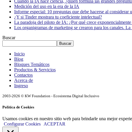
Cuando la IA hace ciencia, ¿quién formula las grandes pregunt
Medición del uso en la era de la IA
Informe especial: 10 preguntas que debe hacerse al considerar 
¿Y si Tinder mostrara tu coeficiente intelectual?
La paradoja del piloto de IA: ¿Por qué crece exponencialmente 
Los organigramas de marketing se crearon para los canales. La 
Buscar
Buscar
Inicio
Blog
Bloques Temáticos
Productos & Servicios
Contactos
Acerca de
Ingreso
2003-2026 © KW Foundation - Ecosistema Digital Inclusivo
Política de Cookies
Usamos cookies en nuestro sitio web para brindarle una mejor experi
Configurar Cookies
ACEPTAR