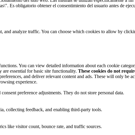
onamiento del sitio web. Las mismas se utilizan específicamente a fin r
s\". Es obligatorio obtener el consentimiento del usuario antes de ejecu
t, and analyze traffic. You can choose which cookies to allow by click
 functions. You can view detailed information about each cookie catego
are essential for basic site functionality.
These cookies do not requi
preferences, and deliver relevant content and ads. These will only be ac
browsing experience.
nd consent preference adjustments. They do not store personal data.
a, collecting feedback, and enabling third-party tools.
ics like visitor count, bounce rate, and traffic sources.