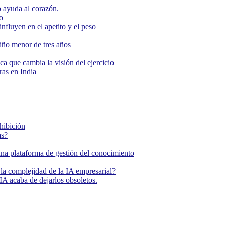
 ayuda al corazón.
o
nfluyen en el apetito y el peso
niño menor de tres años
ca que cambia la visión del ejercicio
as en India
ohibición
as?
una plataforma de gestión del conocimiento
la complejidad de la IA empresarial?
IA acaba de dejarlos obsoletos.