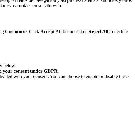
ecopilar datos de navegación y así procesar análisis, anuncios y otros
tar estas cookies en su sitio web.
ing
Customize
. Click
Accept All
to consent or
Reject All
to decline
ry below.
re your consent under GDPR.
tivated with your consent. You can choose to enable or disable these