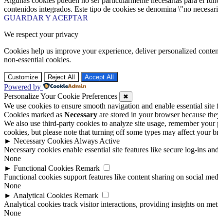
Algunas cookies pueden no ser particularmente necesarias para el funci
contenidos integrados. Este tipo de cookies se denomina \"no necesaria
GUARDAR Y ACEPTAR
We respect your privacy
Cookies help us improve your experience, deliver personalized conten
non-essential cookies.
Customize
Reject All
Accept All
Powered by
Personalize Your Cookie Preferences
✖
We use cookies to ensure smooth navigation and enable essential site
Cookies marked as
Necessary
are stored in your browser because they 
We also use third-party cookies to analyze site usage, remember your 
cookies, but please note that turning off some types may affect your 
►
Necessary Cookies
Always Active
Necessary cookies enable essential site features like secure log-ins a
None
►
Functional Cookies
Remark
Functional cookies support features like content sharing on social medi
None
►
Analytical Cookies
Remark
Analytical cookies track visitor interactions, providing insights on metr
None