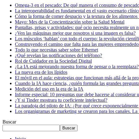
Omega-3 en el pescado: De qué manera el consumo de pescado
La interoperabilidad es fundamental en el vasto escenario clínic
Cómo la forma de comer despacio y la textura de los alimentos i
Mayo: Mes de la Concientización sobre la Salud Mental
Pantallas, prisas y actividades: qué ocio necesita realmente un 
¿Ven las máquinas mejor que nosotros si una imagen es falsa?
Los músculos ‘hablan’ con todo el cuerpo: la revolución científi
Construyendo el camino que falta para las mujeres emprendedor
Todo lo que necesitas saber sobre Ethernet
¿Qué revelan las notificaciones del teléfono?
Rol de Cuidador en la Sociedad Digital
¿La IA está mejorando nuestra forma de pensar o la reemplaza?
La nueva era de los lípidos
El móvil en el aula: estrategias que funcionan más allá de la pr
Cuando la IA hace ciencia, ¿quién formula las grandes pregunt
Medición del uso en la era de la IA
Informe especial: 10 preguntas que debe hacerse al considerar 
¿Y si Tinder mostrara tu coeficiente intelectual?
La paradoja del piloto de IA: ¿Por qué crece exponencialmente 
Los organigramas de marketing se crearon para los canales. La 
Buscar
Buscar
Inicio