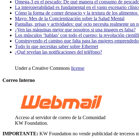
Omega-3 en el pescado: De qué manera el consumo de pescado
La interoperabilidad es fundamental en el vasto escenario clínic
Cómo la forma de comer despacio y la textura de los alimentos i
Mayo: Mes de la Concientización sobre la Salud Mental
Pantallas, prisas y actividades: qué ocio necesita realmente un 
¿Ven las máquinas mejor que nosotros si una imagen es falsa?
Los músculos ‘hablan’ con todo el cuerpo: la revolución científi
Construyendo el camino que falta para las mujeres emprendedor
Todo lo que necesitas saber sobre Ethernet
¿Qué revelan las notificaciones del teléfono?
Under a Creative Commons
license
Correo Interno
Acceso al servidor de correo de la Comunidad
KW Foundation.
IMPORTANTE:
KW Foundation no vende publicidad de terceros ni