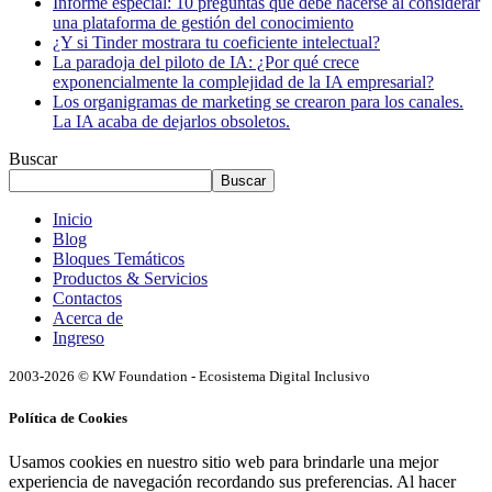
Informe especial: 10 preguntas que debe hacerse al considerar
una plataforma de gestión del conocimiento
¿Y si Tinder mostrara tu coeficiente intelectual?
La paradoja del piloto de IA: ¿Por qué crece
exponencialmente la complejidad de la IA empresarial?
Los organigramas de marketing se crearon para los canales.
La IA acaba de dejarlos obsoletos.
Buscar
Buscar
Inicio
Blog
Bloques Temáticos
Productos & Servicios
Contactos
Acerca de
Ingreso
2003-2026 © KW Foundation - Ecosistema Digital Inclusivo
Política de Cookies
Usamos cookies en nuestro sitio web para brindarle una mejor
experiencia de navegación recordando sus preferencias. Al hacer