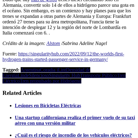
Alemania, convertir solo 14 de ellos a hidrógeno parece una gota en
el océano. Sin embargo, es un comienzo y hay planes para que los
trenes se expandan a otras partes de Alemania y Europa: Frankfurt
ordenó 27 trenes para su área metropolitana, Francia tiene la
intención de desplegar 12 y la región del norte de Lombardía en
Italia comenzará con 6. .
Crédito de la imagen:
Alstom
/Sabrina Adeline Nagel
Fuente:
https://singularityhub.com/2022/09/12/the-worlds-first-
hydrogen-trains-started-passenger-service-in-germany/
Tagged:
Argentina
Coradia iLint
Densidad de
Energía
Linde
Silencioso
Singularity Hub
Transporte Público
Tren
Eléctrico
Tren propulsado por Hidrógeno
Related Articles
Lesiones en Bicicletas Eléctricas
Una startup californiana realiza el primer vuelo de su taxi
aéreo con una versión militar
¿Cuál es el riesgo de incendio de los vehículos eléctricos?