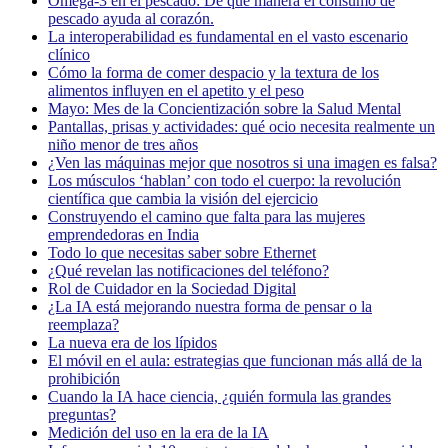
Omega-3 en el pescado: De qué manera el consumo de
pescado ayuda al corazón.
La interoperabilidad es fundamental en el vasto escenario
clínico
Cómo la forma de comer despacio y la textura de los
alimentos influyen en el apetito y el peso
Mayo: Mes de la Concientización sobre la Salud Mental
Pantallas, prisas y actividades: qué ocio necesita realmente un
niño menor de tres años
¿Ven las máquinas mejor que nosotros si una imagen es falsa?
Los músculos ‘hablan’ con todo el cuerpo: la revolución
científica que cambia la visión del ejercicio
Construyendo el camino que falta para las mujeres
emprendedoras en India
Todo lo que necesitas saber sobre Ethernet
¿Qué revelan las notificaciones del teléfono?
Rol de Cuidador en la Sociedad Digital
¿La IA está mejorando nuestra forma de pensar o la
reemplaza?
La nueva era de los lípidos
El móvil en el aula: estrategias que funcionan más allá de la
prohibición
Cuando la IA hace ciencia, ¿quién formula las grandes
preguntas?
Medición del uso en la era de la IA