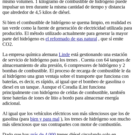
mismo volumen. 1 kilogramo de combustible de hidrógeno puede
impulsar un tren durante la misma cantidad de tiempo y distancia
que alrededor de 4,5 kilos de diésel.
Si bien el combustible de hidrógeno se quema limpio, en realidad es
tan verde como la fuente de generación de electricidad utilizada para
producirlo. El método utilizado actualmente para generar la mayor
parte del hidrógeno es
el reformado de gas natural
, que sí emite
CO2.
La empresa química alemana
Linde
está gestionando una estación
de servicio de hidrógeno para los trenes . Cuenta con 64 tanques de
almacenamiento de alta presión, 6 compresores de hidrógeno y 2
bombas de combustible. El proceso de recarga de combustible le da
al hidrógeno una gran ventaja sobre el transporte que funciona con
baterías, es decir, es rápido, al igual que el bombeo de gasolina o
diesel en un tanque. Aunque el Coradia iLint funciona
principalmente con hidrógeno de celdas de combustible, también
tiene baterías de iones de litio a bordo para almacenar energía
adicional.
Al igual que los vehículos eléctricos son más silenciosos que los de
gasolina (para
bien y para mal
), los trenes de hidrógeno son mucho
más silenciosos que sus contrapartes con motor de combustión.
Dado que hay
más de 4.000
trenes diésel circulando solo en