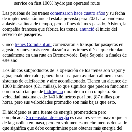
service on first 100% hydrogen operated route
Las pruebas de los trenes
comenzaron hace cuatro años
y su fecha
de implementación inicial estaba prevista para 2021. La pandemia
aplastó esa línea de tiempo, pero a fines del mes pasado, Alstom, la
compañía francesa que fabrica los trenes,
anunció
el inicio del
servicio de pasajeros.
Cinco
trenes Coradia iLint
comenzaron a transportar pasajeros en
agosto, y nueve más reemplazarán a los trenes diésel que circulan
actualmente en una ruta en Bremervörde, Baja Sajonia, a finales de
este año.
Los únicos subproductos de la operación de los trenes son vapor y
agua; cualquier calor generado se usa para ayudar a alimentar sus
sistemas de calefacción y aire acondicionado. Tienen un alcance de
1000 kilómetros (621 millas), lo que significa que pueden funcionar
con un solo tanque de
hidrógeno
durante un día completo. Su
velocidad máxima es de 140 kilómetros por hora (87 millas por
hora), pero sus velocidades promedio son más bajas que esto.
El hidrógeno es una fuente de energía prometedora pero
complicada.
Su densidad de energía
es casi tres veces mayor que la
de la gasolina en masa, pero en volumen es mucho menos densa, lo
que significa que debe comprimirse para obtener más energía del