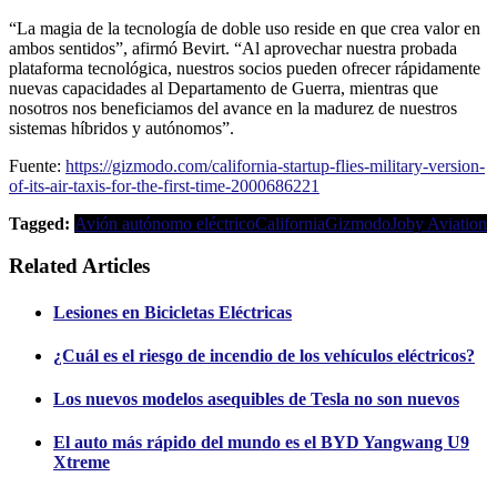
“La magia de la tecnología de doble uso reside en que crea valor en
ambos sentidos”, afirmó Bevirt. “Al aprovechar nuestra probada
plataforma tecnológica, nuestros socios pueden ofrecer rápidamente
nuevas capacidades al Departamento de Guerra, mientras que
nosotros nos beneficiamos del avance en la madurez de nuestros
sistemas híbridos y autónomos”.
Fuente:
https://gizmodo.com/california-startup-flies-military-version-
of-its-air-taxis-for-the-first-time-2000686221
Tagged:
Avión autónomo eléctrico
California
Gizmodo
Joby Aviation
Related Articles
Lesiones en Bicicletas Eléctricas
¿Cuál es el riesgo de incendio de los vehículos eléctricos?
Los nuevos modelos asequibles de Tesla no son nuevos
El auto más rápido del mundo es el BYD Yangwang U9
Xtreme