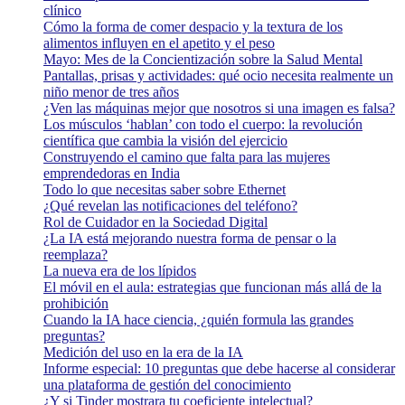
clínico
Cómo la forma de comer despacio y la textura de los
alimentos influyen en el apetito y el peso
Mayo: Mes de la Concientización sobre la Salud Mental
Pantallas, prisas y actividades: qué ocio necesita realmente un
niño menor de tres años
¿Ven las máquinas mejor que nosotros si una imagen es falsa?
Los músculos ‘hablan’ con todo el cuerpo: la revolución
científica que cambia la visión del ejercicio
Construyendo el camino que falta para las mujeres
emprendedoras en India
Todo lo que necesitas saber sobre Ethernet
¿Qué revelan las notificaciones del teléfono?
Rol de Cuidador en la Sociedad Digital
¿La IA está mejorando nuestra forma de pensar o la
reemplaza?
La nueva era de los lípidos
El móvil en el aula: estrategias que funcionan más allá de la
prohibición
Cuando la IA hace ciencia, ¿quién formula las grandes
preguntas?
Medición del uso en la era de la IA
Informe especial: 10 preguntas que debe hacerse al considerar
una plataforma de gestión del conocimiento
¿Y si Tinder mostrara tu coeficiente intelectual?