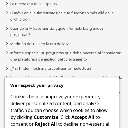
La nueva era de los lípidos
El móvil en el aula: estrategias que funcionan más allá de la
prohibición
Cuando la IA hace ciencia, ¿quién formula las grandes
preguntas?
Medición del uso en la era de la IA
Informe especial: 10 preguntas que debe hacerse al considerar
una plataforma de gestión del conocimiento
¿Y si Tinder mostrara tu coeficiente intelectual?
La paradoja del piloto de IA: ¿Por qué crece exponencialmente la
complejidad de la IA empresarial?
We respect your privacy
Los organigramas de marketing se crearon para los canales. La
Cookies help us improve your experience,
IA acaba de dejarlos obsoletos.
deliver personalized content, and analyze
traffic. You can choose which cookies to allow
by clicking
Customize
. Click
Accept All
to
Buscar
consent or
Reject All
to decline non-essential
Buscar