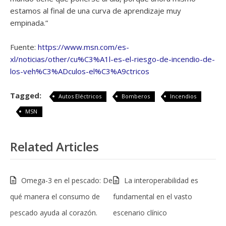
estamos al final de una curva de aprendizaje muy
empinada.”
Fuente:
https://www.msn.com/es-
xl/noticias/other/cu%C3%A1l-es-el-riesgo-de-incendio-de-
los-veh%C3%ADculos-el%C3%A9ctricos
Tagged:
Autos Eléctricos
Bomberos
Incendios
MSN
Related Articles
Omega-3 en el pescado: De
La interoperabilidad es
qué manera el consumo de
fundamental en el vasto
pescado ayuda al corazón.
escenario clínico