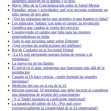
alimentos influyen en el apetito y el peso
Mayo: Mes de la Concientización sobre la Salud Mental
Pantallas, prisas y actividades: qué ocio necesita realmente un
niño menor de tres años
¿Ven las máquinas mejor que nosotros si una imagen es falsa?
Los músculos ‘hablan’ con todo el cuerpo: la revolución
científica que cambia la visión del ejercicio
Construyendo el camino que falta para las mujeres
emprendedoras en India
Todo lo que necesitas saber sobre Ethernet
¿Qué revelan las notificaciones del teléfono?
Rol de Cuidador en la Sociedad Digital
¿La IA está mejorando nuestra forma de pensar o la
reemplaza?
La nueva era de los lípidos
El móvil en el aula: estrategias que funcionan más allá de la
prohibición
Cuando la IA hace ciencia, ¿quién formula las grandes
preguntas?
Medición del uso en la era de la IA
Informe especial: 10 preguntas que debe hacerse al considerar
una plataforma de gestión del conocimiento
¿Y si Tinder mostrara tu coeficiente intelectual?
La paradoja del piloto de IA: ¿Por qué crece
exponencialmente la complejidad de la IA empresarial?