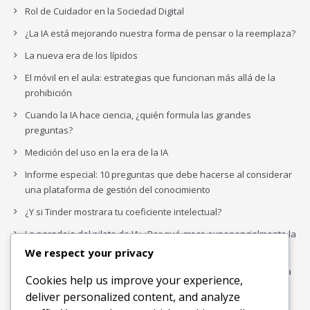
Rol de Cuidador en la Sociedad Digital
¿La IA está mejorando nuestra forma de pensar o la reemplaza?
La nueva era de los lípidos
El móvil en el aula: estrategias que funcionan más allá de la
prohibición
Cuando la IA hace ciencia, ¿quién formula las grandes
preguntas?
Medición del uso en la era de la IA
Informe especial: 10 preguntas que debe hacerse al considerar
una plataforma de gestión del conocimiento
¿Y si Tinder mostrara tu coeficiente intelectual?
La paradoja del piloto de IA: ¿Por qué crece exponencialmente la
complejidad de la IA empresarial?
We respect your privacy
Los organigramas de marketing se crearon para los canales. La
Cookies help us improve your experience,
IA acaba de dejarlos obsoletos.
deliver personalized content, and analyze