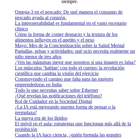
siempre.
Omega-3 en el pescado: De qué manera el consumo de
pescado ayuda al corazón.
La interoperabilidad es fundamental en el vasto escenario
clínico
Cómo la forma de comer despacio y la textura de los
alimentos influyen en el apetito y el peso
Mayo: Mes de la Concientización sobre la Salud Mental
Pantallas, prisas y actividades: qué ocio necesita realmente un
niño menor de tres años
¿Ven las máquinas mejor que nosotros si una imagen es falsa?
Los músculos ‘hablan’ con todo el cuerpo: la revolución
científica que cambia la visión del ejercicio
Construyendo el camino que falta para las mujeres
emprendedoras en India
Todo lo que necesitas saber sobre Ethernet
¿Qué revelan las notificaciones del teléfono?
Rol de Cuidador en la Sociedad Digital
¿La IA está mejorando nuestra forma de pensar o la
reemplaza?
La nueva era de los lípidos
El móvil en el aula: estrategias que funcionan más allá de la
prohibición
Cuando la IA hace ciencia, ¿quién formula las grandes