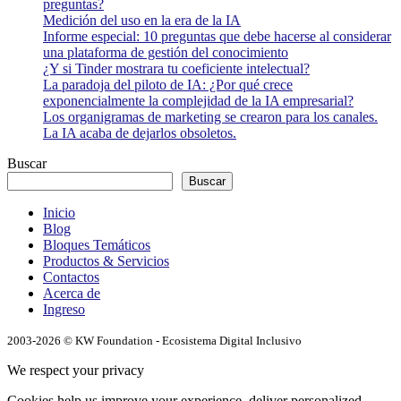
preguntas?
Medición del uso en la era de la IA
Informe especial: 10 preguntas que debe hacerse al considerar
una plataforma de gestión del conocimiento
¿Y si Tinder mostrara tu coeficiente intelectual?
La paradoja del piloto de IA: ¿Por qué crece
exponencialmente la complejidad de la IA empresarial?
Los organigramas de marketing se crearon para los canales.
La IA acaba de dejarlos obsoletos.
Buscar
Buscar
Inicio
Blog
Bloques Temáticos
Productos & Servicios
Contactos
Acerca de
Ingreso
2003-2026 © KW Foundation - Ecosistema Digital Inclusivo
We respect your privacy
Cookies help us improve your experience, deliver personalized