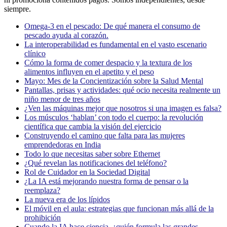
siempre.
Omega-3 en el pescado: De qué manera el consumo de
pescado ayuda al corazón.
La interoperabilidad es fundamental en el vasto escenario
clínico
Cómo la forma de comer despacio y la textura de los
alimentos influyen en el apetito y el peso
Mayo: Mes de la Concientización sobre la Salud Mental
Pantallas, prisas y actividades: qué ocio necesita realmente un
niño menor de tres años
¿Ven las máquinas mejor que nosotros si una imagen es falsa?
Los músculos ‘hablan’ con todo el cuerpo: la revolución
científica que cambia la visión del ejercicio
Construyendo el camino que falta para las mujeres
emprendedoras en India
Todo lo que necesitas saber sobre Ethernet
¿Qué revelan las notificaciones del teléfono?
Rol de Cuidador en la Sociedad Digital
¿La IA está mejorando nuestra forma de pensar o la
reemplaza?
La nueva era de los lípidos
El móvil en el aula: estrategias que funcionan más allá de la
prohibición
Cuando la IA hace ciencia, ¿quién formula las grandes