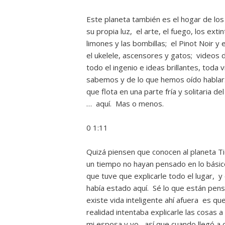
Este planeta también es el hogar de los
su propia luz, el arte, el fuego, los ext
limones y las bombillas; el Pinot Noir 
el ukelele, ascensores y gatos; videos de
todo el ingenio e ideas brillantes, toda
sabemos y de lo que hemos oído hablar.
que flota en una parte fría y solitaria d
… aquí. Mas o menos.
0 1:11
Quizá piensen que conocen al planeta T
un tiempo no hayan pensado en lo bási
que tuve que explicarle todo el lugar, 
había estado aquí. Sé lo que están pen
existe vida inteligente ahí afuera es q
realidad intentaba explicarle las cosas 
mi esposa y yo, así que cuando llegó a 