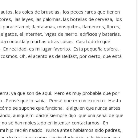
 autos, las coles de bruselas, los peces raros que tienen
intores, las leyes, las palomas, las botellas de cerveza, los
y el paracetamol; fantasmas, mosquitos, flamencos, flores,
 gatos, el Internet, vigas de hierro, edificios y baterías,
 vida conocida y muchas otras cosas. Casi todo lo que
 En realidad, es mi lugar favorito. Esta pequeña esfera,
el cosmos. Oh, el acento es de Belfast, por cierto, que está
ierra, ya que son de aquí. Pero es muy probable que por
co. Pensé que lo sabía. Pensé que era un experto. Hasta
y cómo se supone que funciona, a alguien que nunca antes
sando, aunque mi padre siempre dijo que una señal de que
ue no se han molestado en intentar contactarnos. En
a mi hijo recién nacido. Nunca antes habíamos sido padres,
casa lo tratamos como a un invitado más y le hicimos una