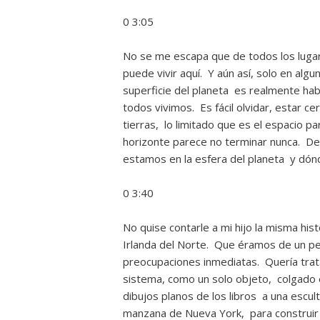
0 3:05
No se me escapa que de todos los lugare
puede vivir aquí. Y aún así, solo en alg
superficie del planeta es realmente hab
todos vivimos. Es fácil olvidar, estar cer
tierras, lo limitado que es el espacio p
horizonte parece no terminar nunca. De
estamos en la esfera del planeta y dónd
0 3:40
No quise contarle a mi hijo la misma his
Irlanda del Norte. Que éramos de un peq
preocupaciones inmediatas. Quería trat
sistema, como un solo objeto, colgado e
dibujos planos de los libros a una escul
manzana de Nueva York, para construir u