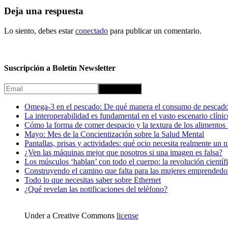
Deja una respuesta
Lo siento, debes estar
conectado
para publicar un comentario.
Suscripción a Boletín Newsletter
Omega-3 en el pescado: De qué manera el consumo de pescado
La interoperabilidad es fundamental en el vasto escenario clínic
Cómo la forma de comer despacio y la textura de los alimentos i
Mayo: Mes de la Concientización sobre la Salud Mental
Pantallas, prisas y actividades: qué ocio necesita realmente un 
¿Ven las máquinas mejor que nosotros si una imagen es falsa?
Los músculos ‘hablan’ con todo el cuerpo: la revolución científi
Construyendo el camino que falta para las mujeres emprendedor
Todo lo que necesitas saber sobre Ethernet
¿Qué revelan las notificaciones del teléfono?
Under a Creative Commons
license