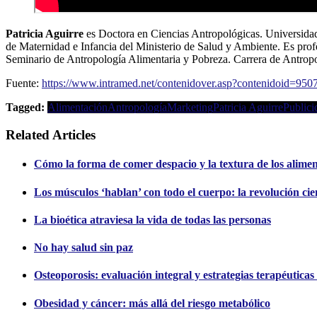
Patricia Aguirre
es Doctora en Ciencias Antropológicas. Universidad
de Maternidad e Infancia del Ministerio de Salud y Ambiente. Es pr
Seminario de Antropología Alimentaria y Pobreza. Carrera de Antropol
Fuente:
https://www.intramed.net/contenidover.asp?contenidoid=950
Tagged:
Alimentación
Antropología
Marketing
Patricia Aguirre
Publici
Related Articles
Cómo la forma de comer despacio y la textura de los alimento
Los músculos ‘hablan’ con todo el cuerpo: la revolución cien
La bioética atraviesa la vida de todas las personas
No hay salud sin paz
Osteoporosis: evaluación integral y estrategias terapéuticas
Obesidad y cáncer: más allá del riesgo metabólico