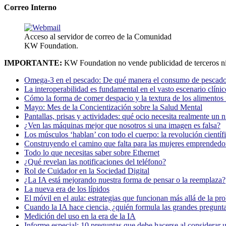
Correo Interno
Acceso al servidor de correo de la Comunidad
KW Foundation.
IMPORTANTE:
KW Foundation no vende publicidad de terceros ni
Omega-3 en el pescado: De qué manera el consumo de pescado
La interoperabilidad es fundamental en el vasto escenario clínic
Cómo la forma de comer despacio y la textura de los alimentos i
Mayo: Mes de la Concientización sobre la Salud Mental
Pantallas, prisas y actividades: qué ocio necesita realmente un 
¿Ven las máquinas mejor que nosotros si una imagen es falsa?
Los músculos ‘hablan’ con todo el cuerpo: la revolución científi
Construyendo el camino que falta para las mujeres emprendedor
Todo lo que necesitas saber sobre Ethernet
¿Qué revelan las notificaciones del teléfono?
Rol de Cuidador en la Sociedad Digital
¿La IA está mejorando nuestra forma de pensar o la reemplaza?
La nueva era de los lípidos
El móvil en el aula: estrategias que funcionan más allá de la pr
Cuando la IA hace ciencia, ¿quién formula las grandes pregunt
Medición del uso en la era de la IA
Informe especial: 10 preguntas que debe hacerse al considerar 