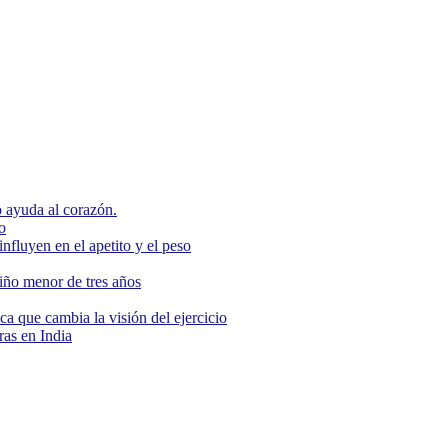
 ayuda al corazón.
o
nfluyen en el apetito y el peso
niño menor de tres años
ca que cambia la visión del ejercicio
as en India