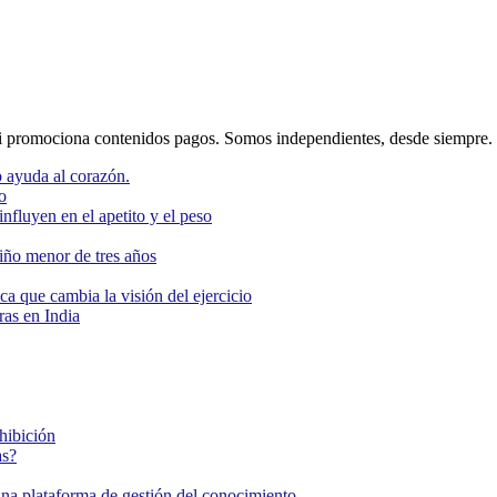
 promociona contenidos pagos. Somos independientes, desde siempre.
 ayuda al corazón.
o
nfluyen en el apetito y el peso
niño menor de tres años
ca que cambia la visión del ejercicio
as en India
ohibición
as?
una plataforma de gestión del conocimiento