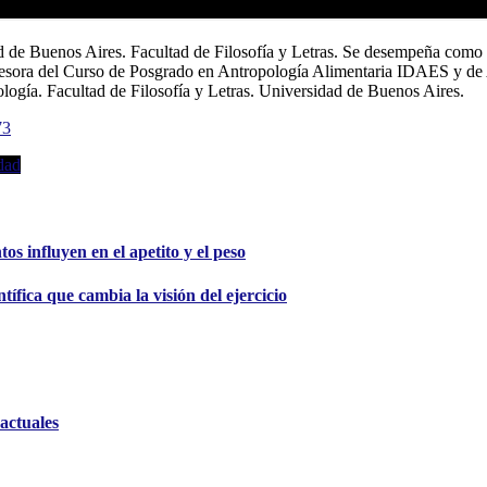
 de Buenos Aires. Facultad de Filosofía y Letras. Se desempeña como 
ofesora del Curso de Posgrado en Antropología Alimentaria IDAES y d
ogía. Facultad de Filosofía y Letras. Universidad de Buenos Aires.
73
dad
s influyen en el apetito y el peso
tífica que cambia la visión del ejercicio
 actuales