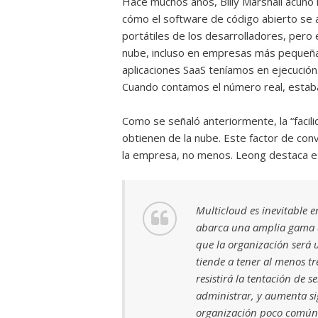
Hace muchos años, Billy Marshall acuñó la
cómo el software de código abierto se
portátiles de los desarrolladores, pero
nube, incluso en empresas más pequeña
aplicaciones SaaS teníamos en ejecució
Cuando contamos el número real, estab
Como se señaló anteriormente, la “facili
obtienen de la nube. Este factor de con
la empresa, no menos. Leong destaca este
Multicloud es inevitable e
abarca una amplia gama de
que la organización será 
tiende a tener al menos tr
resistirá la tentación de s
administrar, y aumenta si
organización poco común 