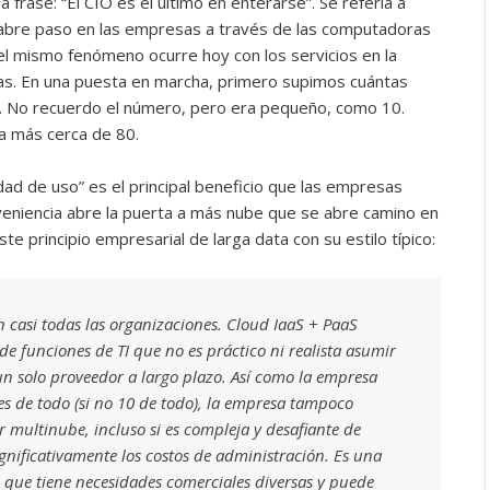
 frase: “El CIO es el último en enterarse”. Se refería a
 abre paso en las empresas a través de las computadoras
 el mismo fenómeno ocurre hoy con los servicios en la
s. En una puesta en marcha, primero supimos cuántas
n. No recuerdo el número, pero era pequeño, como 10.
a más cerca de 80.
dad de uso” es el principal beneficio que las empresas
veniencia abre la puerta a más nube que se abre camino en
 principio empresarial de larga data con su estilo típico:
n casi todas las organizaciones. Cloud IaaS + PaaS
 funciones de TI que no es práctico ni realista asumir
un solo proveedor a largo plazo. Así como la empresa
es de todo (si no 10 de todo), la empresa tampoco
er multinube, incluso si es compleja y desafiante de
gnificativamente los costos de administración. Es una
que tiene necesidades comerciales diversas y puede