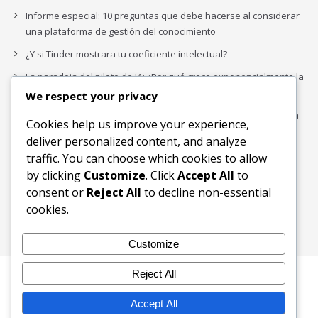
Informe especial: 10 preguntas que debe hacerse al considerar
una plataforma de gestión del conocimiento
¿Y si Tinder mostrara tu coeficiente intelectual?
La paradoja del piloto de IA: ¿Por qué crece exponencialmente la
complejidad de la IA empresarial?
We respect your privacy
Los organigramas de marketing se crearon para los canales. La
Cookies help us improve your experience,
IA acaba de dejarlos obsoletos.
deliver personalized content, and analyze
traffic. You can choose which cookies to allow
by clicking
Customize
. Click
Accept All
to
Buscar
consent or
Reject All
to decline non-essential
Buscar
cookies.
Customize
Reject All
Inicio
Blog
Bloques Temáticos
Productos & Servicios
Contactos
Acerca de
Accept All