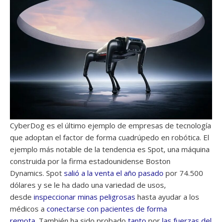
CyberDog es el último ejemplo de empresas de tecnología
que adoptan el factor de forma cuadrúpedo en robótica. El
ejemplo más notable de la tendencia es Spot, una máquina
construida por la firma estadounidense Boston
Dynamics. Spot
salió a la venta el año pasado
por 74.500
dólares y se le ha dado una variedad de usos,
desde
inspeccionar minas peligrosas
hasta ayudar a los
médicos a
conectarse con pacientes de forma
remota
. También ha sido probado
tanto
por
las fuerzas del