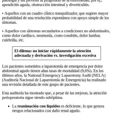
patología y así prevenir la progresión de la enfermedad, por ej.,
apendicitis aguda, obstrucción intestinal y diverticulitis.
• Aquellos con un cuadro clínico tranquilizador, que sugiere mayor
probabilidad de una resolución espontánea con apoyo simple de los
síntomas.
• Aquellos con síntomas secundarios a condiciones no abdominales,
como dolor cardíaco, neumonía, costo-condritis, dolor lumbar,
culebrilla, etc.
El dilema: no iniciar rápidamente la atención
adecuada y derivación vs. investigación excesiva
Los pacientes sometidos a laparotomía de emergencia por dolor
abdominal agudo tienen altas tasas de mortalidad (9,6%). En los
últimos años, la National Emergency Laparotomy Audit (NELA)
(Auditoría Nacional de Laparotomía de Emergencia) ha realizado
una revisión detallada de este grupo de pacientes.
Esta auditoría ha mostrado que, a pesar de las mejoras, la atención
perioperatoria sigue siendo subóptima.
La
reanimación con líquidos
es deficiente, lo que genera
riesgos relacionados con daño renal agudo.