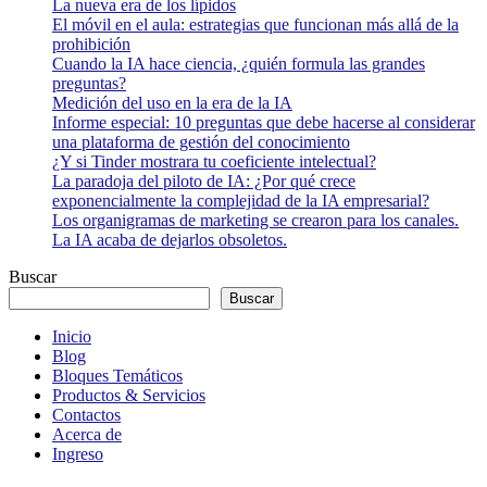
La nueva era de los lípidos
El móvil en el aula: estrategias que funcionan más allá de la
prohibición
Cuando la IA hace ciencia, ¿quién formula las grandes
preguntas?
Medición del uso en la era de la IA
Informe especial: 10 preguntas que debe hacerse al considerar
una plataforma de gestión del conocimiento
¿Y si Tinder mostrara tu coeficiente intelectual?
La paradoja del piloto de IA: ¿Por qué crece
exponencialmente la complejidad de la IA empresarial?
Los organigramas de marketing se crearon para los canales.
La IA acaba de dejarlos obsoletos.
Buscar
Buscar
Inicio
Blog
Bloques Temáticos
Productos & Servicios
Contactos
Acerca de
Ingreso