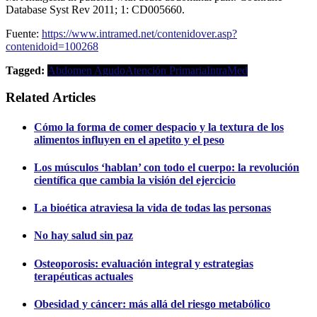
Database Syst Rev 2011; 1: CD005660.
Fuente:
https://www.intramed.net/contenidover.asp?
contenidoid=100268
Tagged:
Abdomen Agudo
Atención Primaria
IntraMed
Related Articles
Cómo la forma de comer despacio y la textura de los
alimentos influyen en el apetito y el peso
Los músculos ‘hablan’ con todo el cuerpo: la revolución
científica que cambia la visión del ejercicio
La bioética atraviesa la vida de todas las personas
No hay salud sin paz
Osteoporosis: evaluación integral y estrategias
terapéuticas actuales
Obesidad y cáncer: más allá del riesgo metabólico