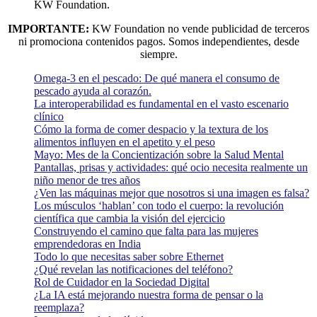
KW Foundation.
IMPORTANTE:
KW Foundation no vende publicidad de terceros
ni promociona contenidos pagos. Somos independientes, desde
siempre.
Omega-3 en el pescado: De qué manera el consumo de
pescado ayuda al corazón.
La interoperabilidad es fundamental en el vasto escenario
clínico
Cómo la forma de comer despacio y la textura de los
alimentos influyen en el apetito y el peso
Mayo: Mes de la Concientización sobre la Salud Mental
Pantallas, prisas y actividades: qué ocio necesita realmente un
niño menor de tres años
¿Ven las máquinas mejor que nosotros si una imagen es falsa?
Los músculos ‘hablan’ con todo el cuerpo: la revolución
científica que cambia la visión del ejercicio
Construyendo el camino que falta para las mujeres
emprendedoras en India
Todo lo que necesitas saber sobre Ethernet
¿Qué revelan las notificaciones del teléfono?
Rol de Cuidador en la Sociedad Digital
¿La IA está mejorando nuestra forma de pensar o la
reemplaza?