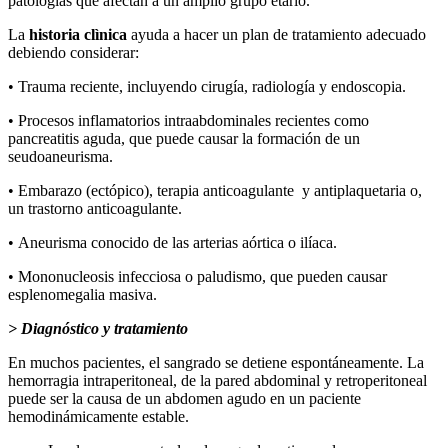
patologías que afectan a un amplio grupo etario.
La
historia clìnica
ayuda a hacer un plan de tratamiento adecuado
debiendo considerar:
• Trauma reciente, incluyendo cirugía, radiología y endoscopia.
• Procesos inflamatorios intraabdominales recientes como
pancreatitis aguda, que puede causar la formación de un
seudoaneurisma.
• Embarazo (ectópico), terapia anticoagulante y antiplaquetaria o,
un trastorno anticoagulante.
• Aneurisma conocido de las arterias aórtica o ilíaca.
• Mononucleosis infecciosa o paludismo, que pueden causar
esplenomegalia masiva.
> Diagnóstico y tratamiento
En muchos pacientes, el sangrado se detiene espontáneamente. La
hemorragia intraperitoneal, de la pared abdominal y retroperitoneal
puede ser la causa de un abdomen agudo en un paciente
hemodinámicamente estable.