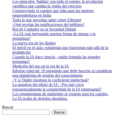
Los músculos ‘hablan’ con todo el cuerpo: la revolución
científica que cambia la visión del ejercicio
Construyendo el camino que falta para las mujeres
emprendedoras en India
Todo lo que necesitas saber sobre Ethernet
¿Qué revelan las notificaciones del teléfono?
Rol de Cuidador en la Sociedad Digital
¿La IA está mejorando nuestra forma de pensar o la
reemplaza?
La nueva era de los lípidos
El móvil en el aula: estrategias que funcionan más allá de la
prohibición
Cuando la IA hace ciencia, ¿quién formula las grandes
preguntas?
Medición del uso en la era de la IA
Informe especial: 10 preguntas que debe hacerse al considerar
una plataforma de gestión del conocimiento
¿Y si Tinder mostrara tu coeficiente intelectual?
La paradoja del piloto de IA: ¿Por qué crece
exponencialmente la complejidad de la IA empresarial?
Los organigramas de marketing se crearon para los canales.
La IA acaba de dejarlos obsoletos.
Buscar
Buscar