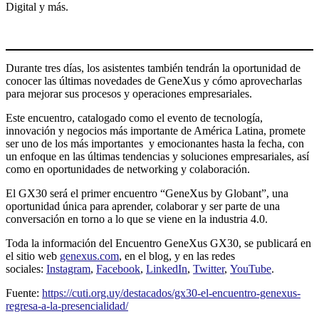
Digital y más.
Durante tres días, los asistentes también tendrán la oportunidad de
conocer las últimas novedades de GeneXus y cómo aprovecharlas
para mejorar sus procesos y operaciones empresariales.
Este encuentro, catalogado como el evento de tecnología,
innovación y negocios más importante de América Latina, promete
ser uno de los más importantes y emocionantes hasta la fecha, con
un enfoque en las últimas tendencias y soluciones empresariales, así
como en oportunidades de networking y colaboración.
El GX30 será el primer encuentro “GeneXus by Globant”, una
oportunidad única para aprender, colaborar y ser parte de una
conversación en torno a lo que se viene en la industria 4.0.
Toda la información del Encuentro GeneXus GX30, se publicará en
el sitio web
genexus.com
, en el blog, y en las redes
sociales:
Instagram
,
Facebook
,
LinkedIn
,
Twitter
,
YouTube
.
Fuente:
https://cuti.org.uy/destacados/gx30-el-encuentro-genexus-
regresa-a-la-presencialidad/