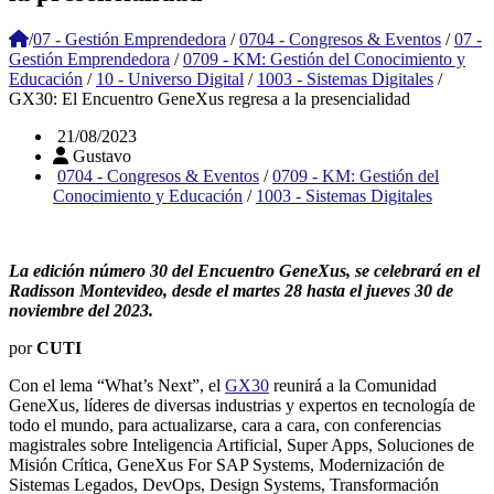
/
07 - Gestión Emprendedora
/
0704 - Congresos & Eventos
/
07 -
Gestión Emprendedora
/
0709 - KM: Gestión del Conocimiento y
Educación
/
10 - Universo Digital
/
1003 - Sistemas Digitales
/
GX30: El Encuentro GeneXus regresa a la presencialidad
21/08/2023
Gustavo
0704 - Congresos & Eventos
/
0709 - KM: Gestión del
Conocimiento y Educación
/
1003 - Sistemas Digitales
La edición número 30 del Encuentro GeneXus, se celebrará en el
Radisson Montevideo, desde el martes 28 hasta el jueves 30 de
noviembre del 2023.
por
CUTI
Con el lema “What’s Next”, el
GX30
reunirá a la Comunidad
GeneXus, líderes de diversas industrias y expertos en tecnología de
todo el mundo, para actualizarse, cara a cara, con conferencias
magistrales sobre Inteligencia Artificial, Super Apps, Soluciones de
Misión Crítica, GeneXus For SAP Systems, Modernización de
Sistemas Legados, DevOps, Design Systems, Transformación