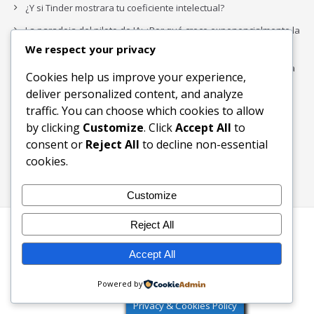
¿Y si Tinder mostrara tu coeficiente intelectual?
La paradoja del piloto de IA: ¿Por qué crece exponencialmente la
complejidad de la IA empresarial?
We respect your privacy
Los organigramas de marketing se crearon para los canales. La
Cookies help us improve your experience,
IA acaba de dejarlos obsoletos.
deliver personalized content, and analyze
traffic. You can choose which cookies to allow
by clicking
Customize
. Click
Accept All
to
Buscar
consent or
Reject All
to decline non-essential
Buscar
cookies.
Customize
Reject All
Inicio
Blog
Bloques Temáticos
Productos & Servicios
Contactos
Acerca de
Accept All
Ingreso
Powered by
2003-2026 © KW Foundation - Ecosistema Digital Inclusivo
Privacy & Cookies Policy