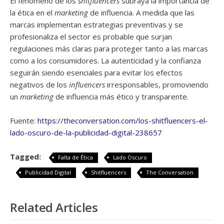
El fenómeno de los
shitfluencers
subraya la importancia de
la ética en el
marketing
de influencia. A medida que las
marcas implementan estrategias preventivas y se
profesionaliza el sector es probable que surjan
regulaciones más claras para proteger tanto a las marcas
como a los consumidores. La autenticidad y la confianza
seguirán siendo esenciales para evitar los efectos
negativos de los
influencers
irresponsables, promoviendo
un
marketing
de influencia más ético y transparente.
Fuente:
https://theconversation.com/los-shitfluencers-el-
lado-oscuro-de-la-publicidad-digital-238657
Tagged:
Falta de Ética
Lado Oscuro
Publicidad Digital
Shitfluencers
The Conversation
Related Articles